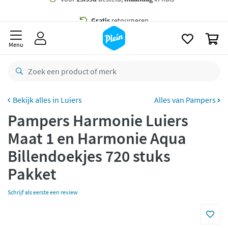
naar
oofdinhoud
Gratis
bezorging vanaf 35,- *
zoeken
0
Voor
23.59u
besteld,
maandag
in huis *
Menu
Gratis
retourneren
8,8/10
Goed
CO2 neutraal
bezorgd
Luiers
Alles van Pampers
Pampers Harmonie Luiers
Betaal met Klarna
Maat 1 en Harmonie Aqua
Billendoekjes 720 stuks
Pakket
Schrijf als eerste een review