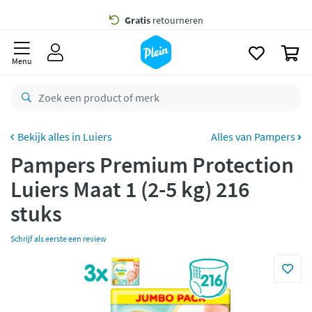
naar
oofdinhoud
Gratis
bezorging vanaf 35,- *
zoeken
0
Voor
23.59u
besteld,
maandag
in huis *
Menu
Gratis
retourneren
8,8/10
Goed
CO2 neutraal
bezorgd
Luiers
Alles van Pampers
Pampers Premium Protection
Betaal met Klarna
Luiers Maat 1 (2-5 kg) 216
stuks
Schrijf als eerste een review