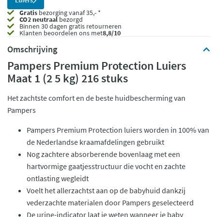
Luiers
Gratis
bezorging vanaf 35,- *
CO2 neutraal
bezorgd
Binnen 30 dagen gratis retourneren
Klanten beoordelen ons met
8,8/10
Omschrijving
Pampers Premium Protection Luiers
Maat 1 (2 5 kg) 216 stuks
Het zachtste comfort en de beste huidbescherming van
Pampers
Pampers Premium Protection luiers worden in 100% van
de Nederlandse kraamafdelingen gebruikt
Nog zachtere absorberende bovenlaag met een
hartvormige gaatjesstructuur die vocht en zachte
ontlasting wegleidt
Voelt het allerzachtst aan op de babyhuid dankzij
vederzachte materialen door Pampers geselecteerd
De urine-indicator laat je weten wanneer je baby