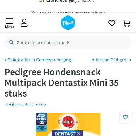
naar
oofdinhoud
Gratis
bezorging vanaf 35,- *
zoeken
0
Voor
23.59u
besteld,
morgen
in huis *
Menu
Gratis
retourneren
8,8/10
Goed
CO2 neutraal
bezorgd
Gebitsverzorging
Alles van Pedigree
Pedigree Hondensnack
Betaal met Klarna
Multipack Dentastix Mini 35
stuks
Schrijf als eerste een review