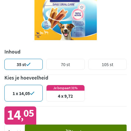
Inhoud
35 st
70 st
105 st
Kies je hoeveelheid
Je bespaart 31%
1 x 14,05
4 x 9,72
14
05
,
Voeg