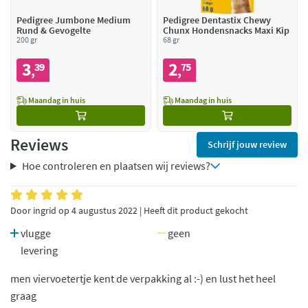
Pedigree Jumbone Medium
Pedigree Dentastix Chewy
Rund & Gevogelte
Chunx Hondensnacks Maxi Kip
200 gr
68 gr
3
2
39
75
,
,
Maandag in huis
Maandag in huis
Reviews
Schrijf jouw review
Hoe controleren en plaatsen wij reviews?
Door ingrid op 4 augustus 2022 | Heeft dit product gekocht
vlugge
geen
levering
men viervoetertje kent de verpakking al :-) en lust het heel
graag