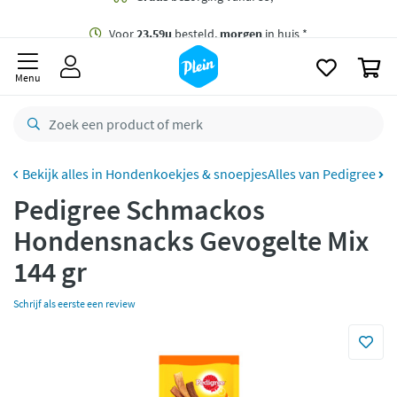
naar
oofdinhoud
Gratis
bezorging vanaf 35,- *
zoeken
0
Voor
23.59u
besteld,
morgen
in huis *
Menu
Gratis
retourneren
8,8/10
Goed
CO2 neutraal
bezorgd
Hondenkoekjes & snoepjes
Alles van Pedigree
Pedigree Schmackos
Betaal met Klarna
Hondensnacks Gevogelte Mix
144 gr
Schrijf als eerste een review