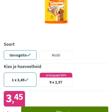
Soort
Gevogelte
Multi
Kies je hoeveelheid
Je bespaart 26%
1 x 3,45
9 x 2,57
3
45
,
Voeg