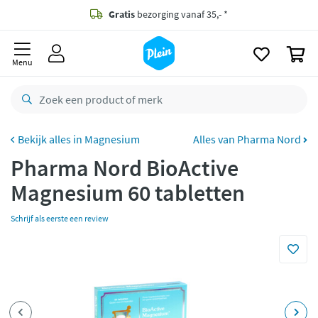
naar
oofdinhoud
Gratis
bezorging vanaf 35,- *
zoeken
0
Voor
23.59u
besteld,
morgen
in huis *
Menu
Gratis
retourneren
8,8/10
Goed
CO2 neutraal
bezorgd
Magnesium
Alles van Pharma Nord
Pharma Nord BioActive
Betaal met Klarna
Magnesium 60 tabletten
Schrijf als eerste een review