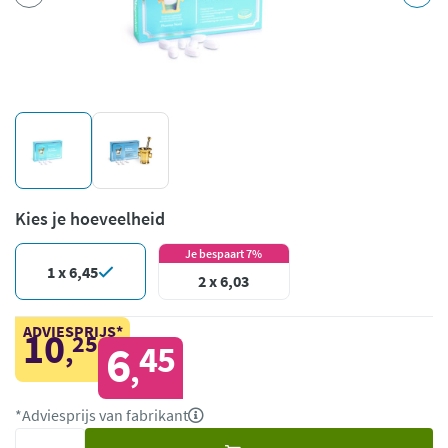
Kies je hoeveelheid
Je bespaart 7%
1 x 6,45
2 x 6,03
ADVIESPRIJS*
10
25
,
6
45
,
*Adviesprijs van fabrikant
Voeg