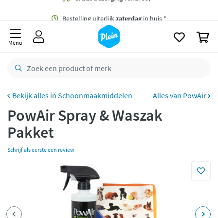
naar
oofdinhoud
Gratis
bezorging vanaf 35,- *
zoeken
0
Bestelling uiterlijk
zaterdag
in huis *
Menu
Gratis
retourneren
8,8/10
Goed
CO2 neutraal
bezorgd
Schoonmaakmiddelen
Alles van PowAir
PowAir Spray & Waszak
Betaal met Klarna
Pakket
Schrijf als eerste een review