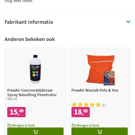
nog veel meer.
Fabrikant informatie
Anderen bekeken ook
PowAir Geurverwijderaar
PowAir Waszak Pets & You
Spray Navulling Penetrator
922 ml
1
15
18
49
65
,
,
Morgen in huis
Morgen in huis