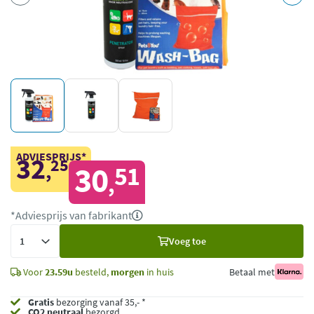
ADVIESPRIJS*
32
25
,
30
51
,
*Adviesprijs van fabrikant
Voeg
Voeg toe
toe
Voor
23.59u
besteld,
morgen
in huis
Betaal met
Gratis
bezorging vanaf 35,- *
CO2 neutraal
bezorgd