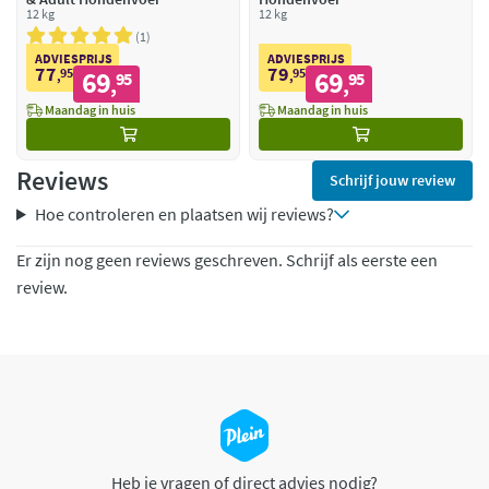
12 kg
12 kg
1
ADVIESPRIJS
ADVIESPRIJS
77
79
95
69
95
69
,
95
,
95
,
,
Maandag in huis
Maandag in huis
Reviews
Schrijf jouw review
Hoe controleren en plaatsen wij reviews?
Er zijn nog geen reviews geschreven. Schrijf als eerste een
review.
Heb je vragen of direct advies nodig?