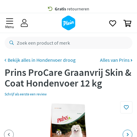
naar
oofdinhoud
Gratis
bezorging vanaf 35,- *
zoeken
0
Bestelling uiterlijk
maandag
in huis *
Menu
Gratis
retourneren
8,8/10
Goed
CO2 neutraal
bezorgd
Hondenvoer droog
Alles van Prins
Prins ProCare Graanvrij Skin &
Betaal met Klarna
Coat Hondenvoer 12 kg
Schrijf als eerste een review