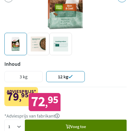
Inhoud
3 kg
12 kg
ADVIESPRIJS*
79
95
,
72
95
,
*Adviesprijs van fabrikant
Voeg
Voeg toe
toe