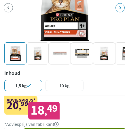
Inhoud
1,5 kg
10 kg
ADVIESPRIJS*
20
99
,
18
49
,
*Adviesprijs van fabrikant