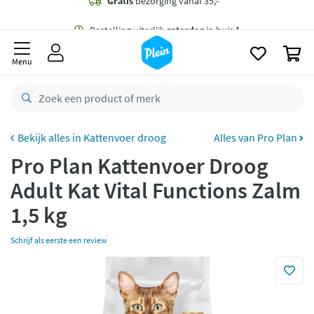
naar
oofdinhoud
Gratis
bezorging vanaf 35,- *
zoeken
0
Bestelling uiterlijk
zaterdag
in huis *
Menu
Gratis
retourneren
8,8/10
Goed
CO2 neutraal
bezorgd
Kattenvoer droog
Alles van Pro Plan
Pro Plan Kattenvoer Droog
Betaal met Klarna
Adult Kat Vital Functions Zalm
1,5 kg
Schrijf als eerste een review