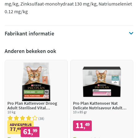
mg/kg, Zinksulfaat-monohydraat 130 mg/kg, Natriumseleniet
0.12 mg/kg
Fabrikant informatie
Anderen bekeken ook
Pro Plan Kattenvoer Droog
Pro Plan Kattenvoer Nat
Adult Sterilised Vital
Delicate Nutrisavour Adult
Functions Zalm
10 kg
Zeevis
10 x 85 gr
38
11
49
,
ADVIESPRIJS
77
49
61
,
99
,