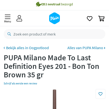
naar
Gratis
bezorging vanaf 35,- *
oofdinhoud
zoeken
Voor
23.59u
besteld,
morgen
in huis *
0
Menu
Gratis
retourneren
8,8/10
Goed
CO2 neutraal
bezorgd
Oogpotlood
Alles van PUPA Milano
Betaal met Klarna
PUPA Milano Made To Last
Definition Eyes 201 - Bon Ton
Brown 35 gr
Schrijf als eerste een review