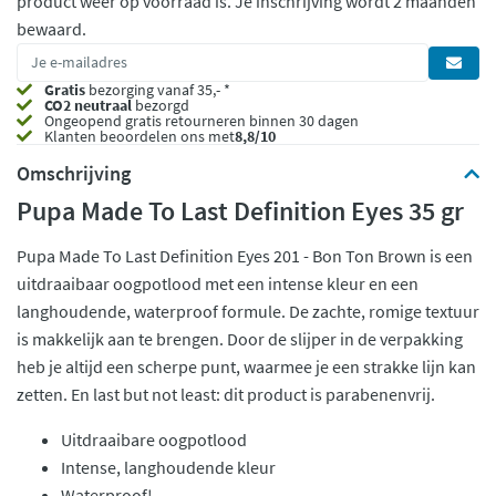
product weer op voorraad is.
Je inschrijving wordt 2 maanden
bewaard.
Gratis
bezorging vanaf 35,- *
CO2 neutraal
bezorgd
Ongeopend
gratis retourneren binnen 30 dagen
Klanten beoordelen ons met
8,8/10
Omschrijving
Pupa Made To Last Definition Eyes 35 gr
Pupa Made To Last Definition Eyes 201 - Bon Ton Brown is een
uitdraaibaar oogpotlood met een intense kleur en een
langhoudende, waterproof formule. De zachte, romige textuur
is makkelijk aan te brengen. Door de slijper in de verpakking
heb je altijd een scherpe punt, waarmee je een strakke lijn kan
zetten. En last but not least: dit product is parabenenvrij.
Uitdraaibare oogpotlood
Intense, langhoudende kleur
Waterproof!