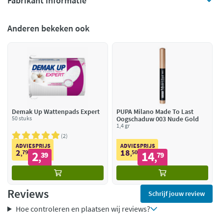
Fabrikant informatie
Anderen bekeken ook
Demak Up Wattenpads Expert
PUPA Milano Made To Last
50 stuks
Oogschaduw 003 Nude Gold
1,4 gr
2
ADVIESPRIJS
ADVIESPRIJS
2
18
79
2
50
14
,
39
,
79
,
,
Reviews
Schrijf jouw review
Hoe controleren en plaatsen wij reviews?