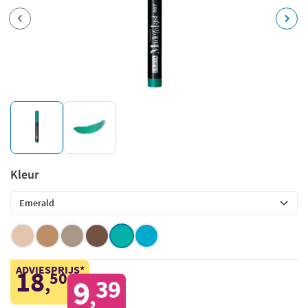
Kleur
ADVIESPRIJS*
18
50
,
9
39
,