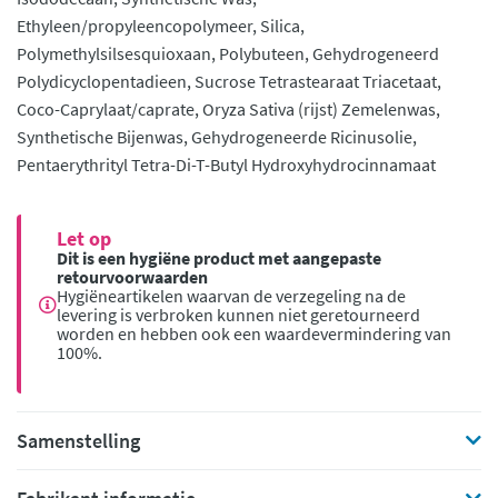
Ethyleen/propyleencopolymeer, Silica,
Polymethylsilsesquioxaan, Polybuteen, Gehydrogeneerd
Polydicyclopentadieen, Sucrose Tetrastearaat Triacetaat,
Coco-Caprylaat/caprate, Oryza Sativa (rijst) Zemelenwas,
Synthetische Bijenwas, Gehydrogeneerde Ricinusolie,
Pentaerythrityl Tetra-Di-T-Butyl Hydroxyhydrocinnamaat
Let op
Dit is een hygiëne product met aangepaste
retourvoorwaarden
Hygiëneartikelen waarvan de verzegeling na de
levering is verbroken kunnen niet geretourneerd
worden en hebben ook een waardevermindering van
100%.
Samenstelling