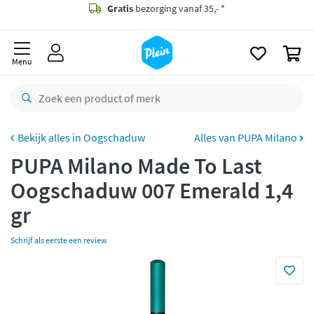
naar
oofdinhoud
Gratis
bezorging vanaf 35,- *
zoeken
0
Bestelling uiterlijk
zaterdag
in huis *
Menu
Gratis
retourneren
8,8/10
Goed
CO2 neutraal
bezorgd
Oogschaduw
Alles van PUPA Milano
PUPA Milano Made To Last
Betaal met Klarna
Oogschaduw 007 Emerald 1,4
gr
Schrijf als eerste een review