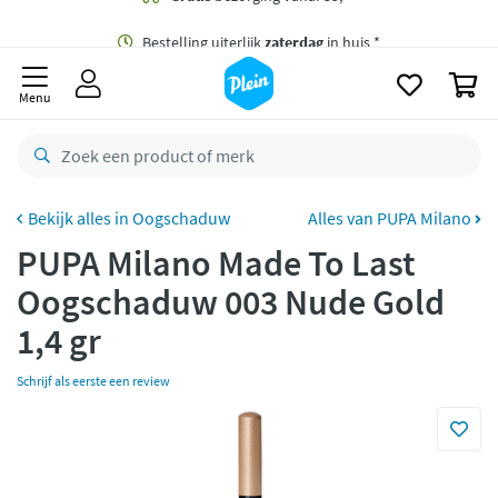
naar
oofdinhoud
Gratis
bezorging vanaf 35,- *
zoeken
0
Bestelling uiterlijk
zaterdag
in huis *
Menu
Gratis
retourneren
8,8/10
Goed
CO2 neutraal
bezorgd
Oogschaduw
Alles van PUPA Milano
PUPA Milano Made To Last
Betaal met Klarna
Oogschaduw 003 Nude Gold
1,4 gr
Schrijf als eerste een review