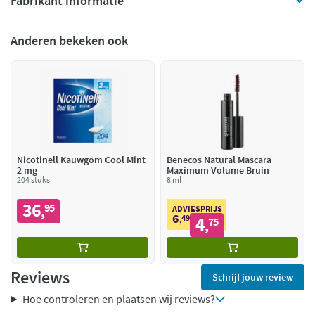
Fabrikant informatie
Anderen bekeken ook
Nicotinell Kauwgom Cool Mint
Benecos Natural Mascara
2 mg
Maximum Volume Bruin
204 stuks
8 ml
36
95
,
ADVIESPRIJS
6
49
4
,
75
,
Reviews
Schrijf jouw review
Hoe controleren en plaatsen wij reviews?