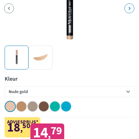
Kleur
ADVIESPRIJS*
18
50
,
14
79
,