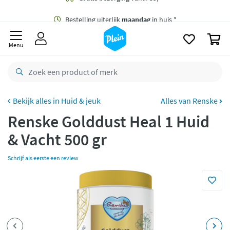
naar
oofdinhoud
Gratis
bezorging vanaf 35,- *
zoeken
0
Bestelling uiterlijk
maandag
in huis *
Menu
Gratis
retourneren
8,8/10
Goed
CO2 neutraal
bezorgd
Huid & jeuk
Alles van Renske
Renske Golddust Heal 1 Huid
Betaal met Klarna
& Vacht 500 gr
Schrijf als eerste een review