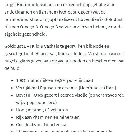
krijgt. Hierdoor bevat het een extreem hoog gehalte aan
antioxidanten en lignanen (fyto-oestrogeen) wat de
hormoonhuishouding optimaliseert. Bovendien is Golddust
rijk aan Omega-3. Omega-3 vetzuren zijn van belang voor de
algehele gezondheid.
Golddust 1 – Huid & Vacht is te gebruiken bij: Rode en
gevoelige huid, Haaruitval, Roos/schilfers, Versterken van de
nagels, glans geven aan de vacht, voeden en beschermen van
de huid
100% natuurlijk en 99,9% pure lijnzaad
Verrijkt met Equisetum arvense (Heermoes extract)
Bevat IFFO RS gecertificeerde visolie (op verantwoorde
wijze geproduceerd)
Hoog in omega-3 vetzuren
Rijk aan vitaminen en mineralen
Geschikt voor hond en kat
Afgestemd op het energetische veld van jouw dier