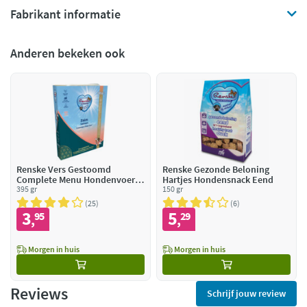
Fabrikant informatie
Anderen bekeken ook
Renske Vers Gestoomd
Renske Gezonde Beloning
Complete Menu Hondenvoer
Hartjes Hondensnack Eend
Nat Zalm Graanvrij
395 gr
150 gr
25
6
3
5
95
29
,
,
Morgen in huis
Morgen in huis
Reviews
Schrijf jouw review