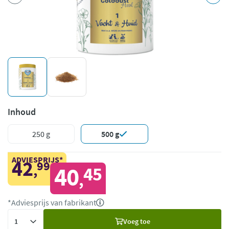
Inhoud
250 g
500 g
ADVIESPRIJS*
42
99
,
40
45
,
*Adviesprijs van fabrikant
Voeg
Voeg toe
toe