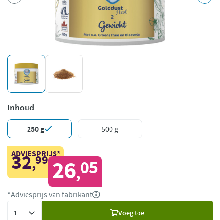
Inhoud
250 g
500 g
ADVIESPRIJS*
32
99
,
26
05
,
*Adviesprijs van fabrikant
Voeg
Voeg toe
toe