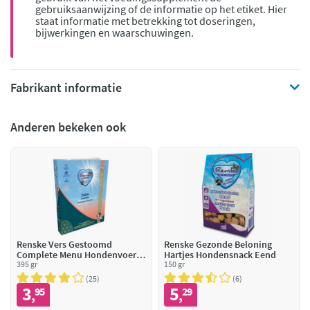
gebruiksaanwijzing of de informatie op het etiket. Hier
staat informatie met betrekking tot doseringen,
bijwerkingen en waarschuwingen.
Fabrikant informatie
Anderen bekeken ook
Renske Vers Gestoomd
Renske Gezonde Beloning
Complete Menu Hondenvoer
Hartjes Hondensnack Eend
Nat Zalm Graanvrij
395 gr
150 gr
25
6
3
5
95
29
,
,