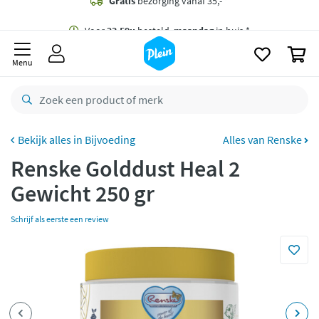
naar
oofdinhoud
Gratis
bezorging vanaf 35,- *
zoeken
0
Voor
23.59u
besteld,
maandag
in huis *
Menu
Gratis
retourneren
8,8/10
Goed
CO2 neutraal
bezorgd
Bijvoeding
Alles van Renske
Renske Golddust Heal 2
Betaal met Klarna
Gewicht 250 gr
Schrijf als eerste een review