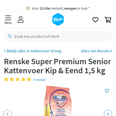
naar
oofdinhoud
Gratis
bezorging vanaf 35,- *
zoeken
0
Voor
23.59u
besteld,
morgen
in huis *
Menu
Gratis
retourneren
8,8/10
Goed
CO2 neutraal
bezorgd
Kattenvoer droog
Alles van Renske
Renske Super Premium Senior
Betaal met Klarna
Kattenvoer Kip & Eend 1,5 kg
(1 review)