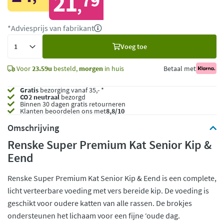
21
79
,
*Adviesprijs van fabrikant
Voeg
Voeg toe
toe
Voor
23.59u
besteld,
morgen
in huis
Betaal met
Gratis
bezorging vanaf 35,- *
CO2 neutraal
bezorgd
Binnen 30 dagen gratis retourneren
Klanten beoordelen ons met
8,8/10
Omschrijving
Renske Super Premium Kat Senior Kip &
Eend
Renske Super Premium Kat Senior Kip & Eend is een complete,
licht verteerbare voeding met vers bereide kip. De voeding is
geschikt voor oudere katten van alle rassen. De brokjes
ondersteunen het lichaam voor een fijne ‘oude dag.