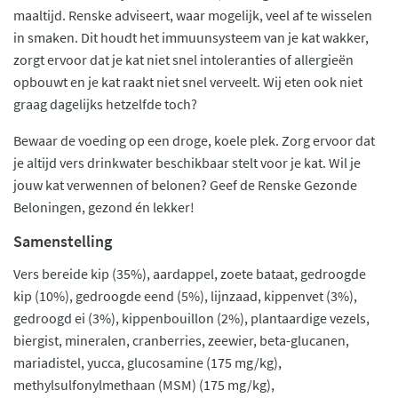
maaltijd. Renske adviseert, waar mogelijk, veel af te wisselen
in smaken. Dit houdt het immuunsysteem van je kat wakker,
zorgt ervoor dat je kat niet snel intoleranties of allergieën
opbouwt en je kat raakt niet snel verveelt. Wij eten ook niet
graag dagelijks hetzelfde toch?
Bewaar de voeding op een droge, koele plek. Zorg ervoor dat
je altijd vers drinkwater beschikbaar stelt voor je kat. Wil je
jouw kat verwennen of belonen? Geef de Renske Gezonde
Beloningen, gezond én lekker!
Samenstelling
Vers bereide kip (35%), aardappel, zoete bataat, gedroogde
kip (10%), gedroogde eend (5%), lijnzaad, kippenvet (3%),
gedroogd ei (3%), kippenbouillon (2%), plantaardige vezels,
biergist, mineralen, cranberries, zeewier, beta-glucanen,
mariadistel, yucca, glucosamine (175 mg/kg),
methylsulfonylmethaan (MSM) (175 mg/kg),