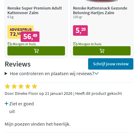
Renske Super Premium Adult
Renske Kattensnack Gezonde
Kattenvoer Zalm
Beloning Hartjes Zalm
6 kg
100 gr
5
29
,
ADVIESPRIJS
72
50
56
,
49
,
Morgen in huis
Morgen in huis
Reviews
Schrijf jouw review
Hoe controleren en plaatsen wij reviews?
Door Dineke Floor op 21 januari 2026 | Heeft dit product gekocht
Ziet er goed
uit
Mijn poezen vinden het heerlijk.