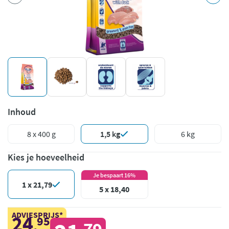
Inhoud
8 x 400 g
1,5 kg
6 kg
Kies je hoeveelheid
Je bespaart 16%
1 x 21,79
5 x 18,40
ADVIESPRIJS*
24
95
,