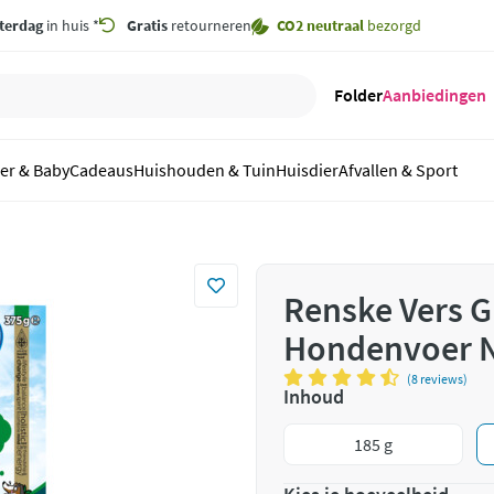
terdag
in huis *
Gratis
retourneren
CO2 neutraal
bezorgd
Folder
Aanbiedingen
er & Baby
Cadeaus
Huishouden & Tuin
Huisdier
Afvallen & Sport
Renske Vers G
Hondenvoer N
(8 reviews)
Inhoud
185 g