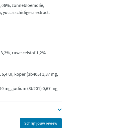
0,06%, zonnebloemolie,
 yucca schidigera extract.
 3,2%, ruwe celstof 1,2%.
E 5,4 UI, koper (3b405) 1,37 mg,
,90 mg, jodium (3b201) 0,67 mg.
Schrijf jouw review