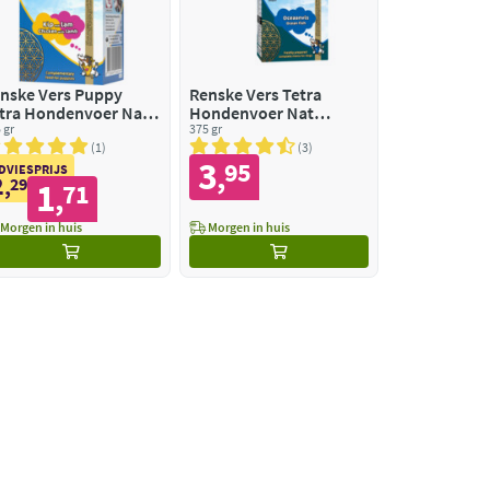
nske Vers Puppy
Renske Vers Tetra
tra Hondenvoer Nat
Hondenvoer Nat
p met Lam
 gr
Oceaanvis
375 gr
1
3
3
95
,
DVIESPRIJS
2
,
29
1
71
,
Morgen in huis
Morgen in huis