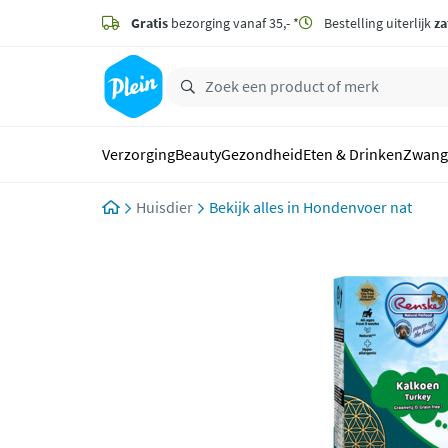
naar
hoofdinhoud
Gratis
bezorging vanaf 35,- *
Bestelling uiterlijk
za
zoeken
Verzorging
Beauty
Gezondheid
Eten & Drinken
Zwang
Huisdier
Hondenvoer nat