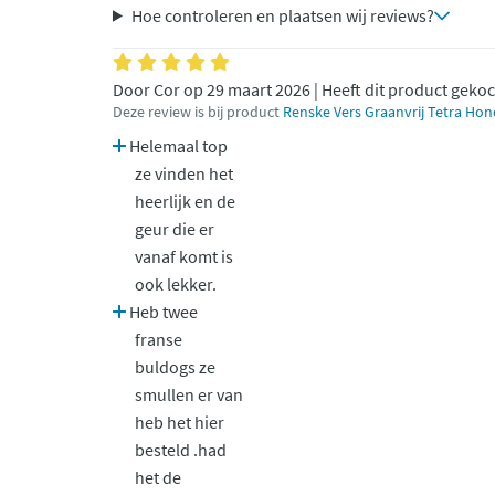
Hoe controleren en plaatsen wij reviews?
Door Cor op 29 maart 2026 | Heeft dit product geko
Deze review is bij product
Renske Vers Graanvrij Tetra Ho
Helemaal top
ze vinden het
heerlijk en de
geur die er
vanaf komt is
ook lekker.
Heb twee
franse
buldogs ze
smullen er van
heb het hier
besteld .had
het de