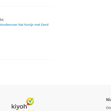
cht
a Hondenvoer Nat Konijn met Eend
Ni
On