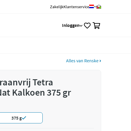
Zakelijk
Klantenservice
0
Inloggen
Alles van Renske
raanvrij Tetra
at Kalkoen 375 gr
375 g