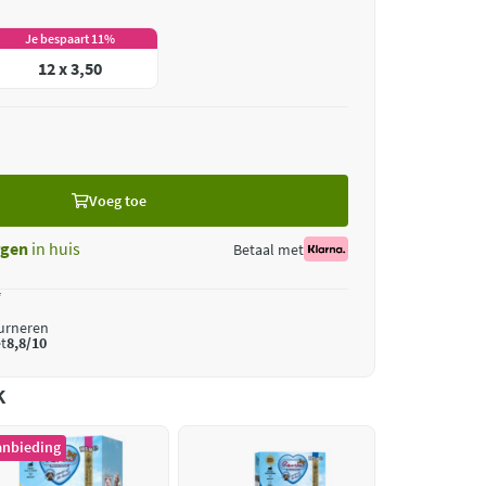
Je bespaart 11%
12 x 3,50
Voeg toe
gen
in huis
Betaal met
*
ourneren
t
8,8/10
k
anbieding