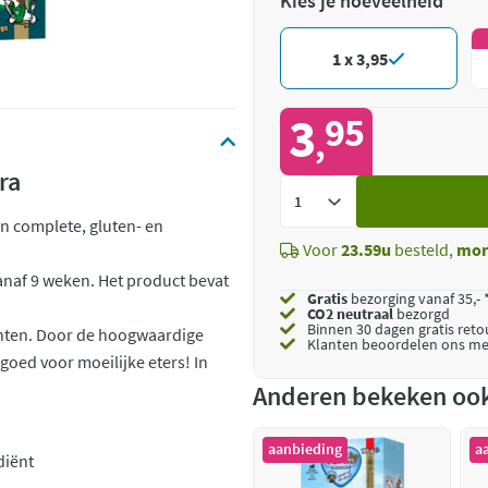
Kies je hoeveelheid
1 x 3,95
3
95
,
ra
Voeg
toe
en complete, gluten- en
Voor
23.59u
besteld,
mor
anaf 9 weken. Het product bevat
Gratis
bezorging vanaf 35,- 
CO2 neutraal
bezorgd
Binnen 30 dagen gratis ret
enten. Door de hoogwaardige
Klanten beoordelen ons me
 goed voor moeilijke eters! In
Anderen bekeken oo
aanbieding
a
diënt