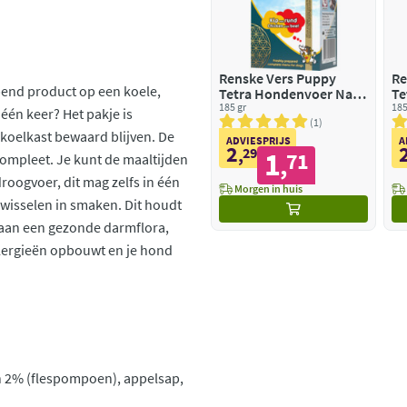
Renske Vers Puppy
Re
end product op een koele,
Tetra Hondenvoer Nat
Te
Kip met Rund
185 gr
Ki
185
 één keer? Het pakje is
1
 koelkast bewaard blijven. De
ADVIESPRIJS
A
2
,
29
1
71
compleet. Je kunt de maaltijden
,
oogvoer, dit mag zelfs in één
Morgen in huis
e wisselen in smaken. Dit houdt
 aan een gezonde darmflora,
allergieën opbouwt en je hond
 2% (flespompoen), appelsap,