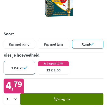
Soort
Kip met rund
Kip met lam
Rund
Kies je hoeveelheid
Je bespaart 27%
1 x 4,79
12 x 3,50
4
79
,
Voeg
Voeg toe
toe