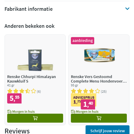
Fabrikant informatie
Anderen bekeken ook
aanbieding
Renske Chhurpi Himalayan
Renske Vers Gestoomd
Kauwkluif S
Complete Menu Hondenvoer
41 gr
Nat Kip Graanvrij
95 gr
6
25
5
55
,
ADVIESPRIJS
1
75
1
,
40
,
Morgen in huis
Morgen in huis
Reviews
Schrijf jouw review