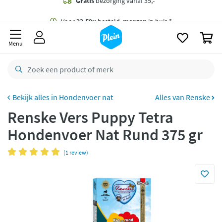
naar
oofdinhoud
Gratis
bezorging vanaf 35,- *
zoeken
0
Voor
23.59u
besteld,
morgen
in huis *
Menu
Gratis
retourneren
8,8/10
Goed
CO2 neutraal
bezorgd
Hondenvoer nat
Alles van Renske
Renske Vers Puppy Tetra
Betaal met Klarna
Hondenvoer Nat Rund 375 gr
(1 review)