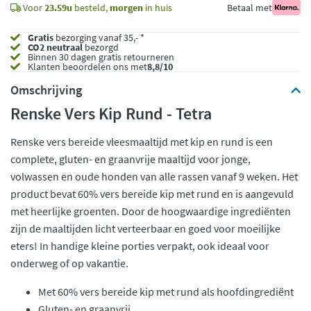
Voor
23.59u
besteld,
morgen
in huis
Betaal met
Gratis
bezorging vanaf 35,- *
CO2 neutraal
bezorgd
Binnen 30 dagen gratis retourneren
Klanten beoordelen ons met
8,8/10
Omschrijving
Renske Vers Kip Rund - Tetra
Renske vers bereide vleesmaaltijd met kip en rund is een
complete, gluten- en graanvrije maaltijd voor jonge,
volwassen en oude honden van alle rassen vanaf 9 weken. Het
product bevat 60% vers bereide kip met rund en is aangevuld
met heerlijke groenten. Door de hoogwaardige ingrediënten
zijn de maaltijden licht verteerbaar en goed voor moeilijke
eters! In handige kleine porties verpakt, ook ideaal voor
onderweg of op vakantie.
Met 60% vers bereide kip met rund als hoofdingrediënt
Gluten- en graanvrij