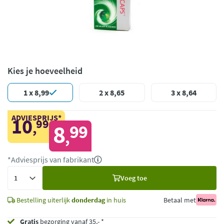
Kies je hoeveelheid
1 x 8,99
2 x 8,65
3 x 8,64
ADVIESPRIJS*
10
99
,
8
99
,
*Adviesprijs van fabrikant
Voeg
Voeg toe
toe
Bestelling uiterlijk
donderdag
in huis
Betaal met
Gratis
bezorging vanaf 35,- *