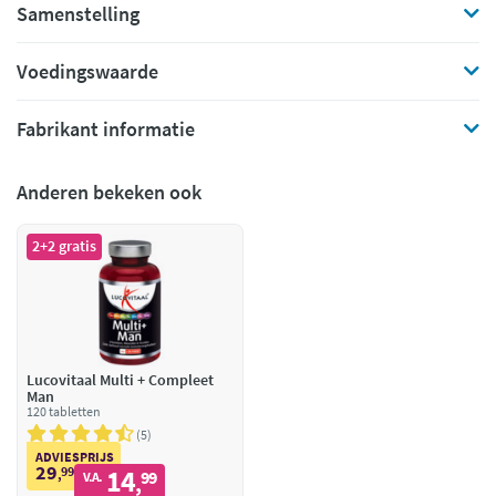
Samenstelling
Voedingswaarde
Fabrikant informatie
Anderen bekeken ook
2+2 gratis
Lucovitaal Multi + Compleet
Man
120 tabletten
5
ADVIESPRIJS
29
99
14
,
99
V.A.
,