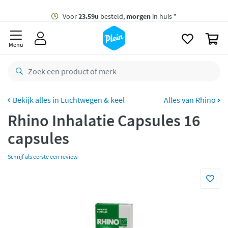
naar
oofdinhoud
Gratis
bezorging vanaf 35,- *
zoeken
0
Voor
23.59u
besteld,
morgen
in huis *
Menu
Gratis
retourneren
8,8/10
Goed
CO2 neutraal
bezorgd
Luchtwegen & keel
Alles van Rhino
Rhino Inhalatie Capsules 16
Betaal met Klarna
capsules
Schrijf als eerste een review