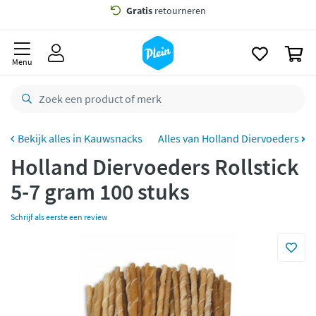
naar
Gratis
bezorging vanaf 35,- *
oofdinhoud
zoeken
Voor
23.59u
besteld,
morgen
in huis *
0
Menu
Gratis
retourneren
8,8/10
Goed
CO2 neutraal
bezorgd
Kauwsnacks
Alles van Holland Diervoeders
Betaal met Klarna
Holland Diervoeders Rollstick
5-7 gram 100 stuks
Schrijf als eerste een review