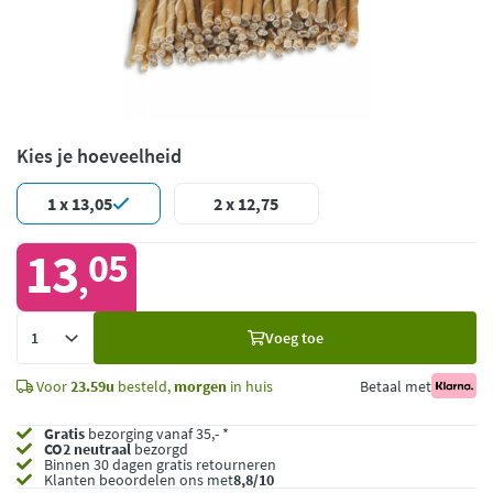
Kies je hoeveelheid
1 x 13,05
2 x 12,75
13
05
,
Voeg
Voeg toe
toe
Voor
23.59u
besteld,
morgen
in huis
Betaal met
Gratis
bezorging vanaf 35,- *
CO2 neutraal
bezorgd
Binnen 30 dagen gratis retourneren
Klanten beoordelen ons met
8,8/10