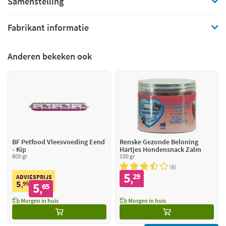
Samenstelling
Fabrikant informatie
Anderen bekeken ook
BF Petfood Vleesvoeding Eend
Renske Gezonde Beloning
- Kip
Hartjes Hondensnack Zalm
800 gr
100 gr
6
5
29
,
ADVIESPRIJS
5
95
5
,
65
,
Morgen in huis
Morgen in huis