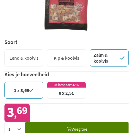
Soort
Zalm &
Eend & koolvis
Kip & koolvis
koolvis
Kies je hoeveelheid
Je bespaart 32%
1 x 3,69
8 x 2,51
3
69
,
Voeg
Voeg toe
toe