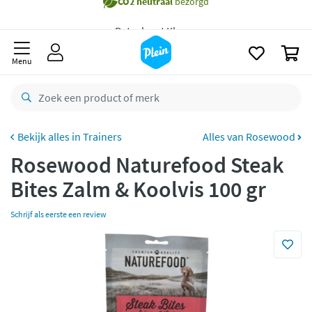
naar
Gratis
bezorging vanaf 35,- *
oofdinhoud
zoeken
Bestelling uiterlijk
maandag
in huis *
0
Menu
Gratis
retourneren
8,8/10
Goed
CO2 neutraal
bezorgd
Trainers
Alles van Rosewood
Betaal met Klarna
Rosewood Naturefood Steak
Bites Zalm & Koolvis 100 gr
Schrijf als eerste een review