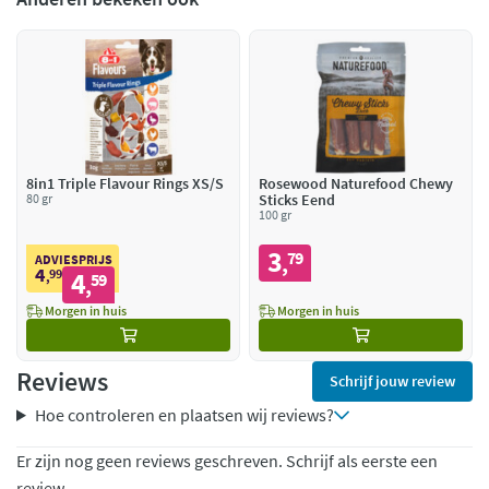
8in1 Triple Flavour Rings XS/S
Rosewood Naturefood Chewy
80 gr
Sticks Eend
100 gr
3
79
,
ADVIESPRIJS
4
99
4
,
59
,
Morgen in huis
Morgen in huis
Reviews
Schrijf jouw review
Hoe controleren en plaatsen wij reviews?
Er zijn nog geen reviews geschreven. Schrijf als eerste een
review.