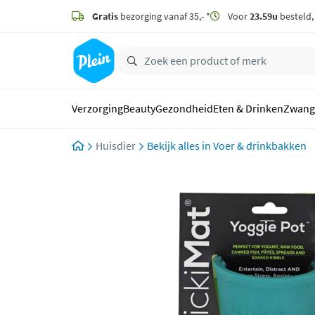
naar
hoofdinhoud
Gratis
bezorging vanaf 35,- *
Voor
23.59u
besteld
zoeken
Verzorging
Beauty
Gezondheid
Eten & Drinken
Zwang
Huisdier
Voer & drinkbakken