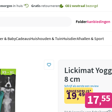
,
morgen
in huis *
Gratis
retourneren
CO2 neutraal
bezorgd
Folder
Aanbiedingen
er & Baby
Cadeaus
Huishouden & Tuin
Huisdier
Afvallen & Sport
Lickimat Yogg
8 cm
Schrijf als eerste een review
ADVIESPRIJS*
19
49
,
17
55
,