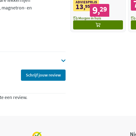
are lekkernijen
ADVIESPRIJS
13
,
95
9
29
, magnetron- en
,
Morgen in huis
Schrijf jouw review
te een review.
Ni