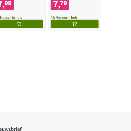
7
7
99
79
,
,
Morgen in huis
Morgen in huis
euwsbrief