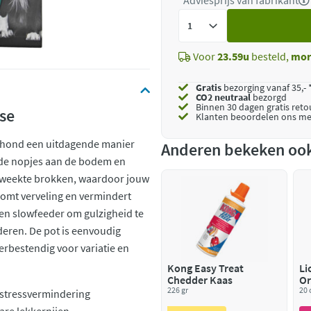
*Adviesprijs van fabrikant
Voeg
toe
Voor
23.59u
besteld,
mor
Gratis
bezorging vanaf 35,- 
CO2 neutraal
bezorgd
Binnen 30 dagen gratis ret
se
Klanten beoordelen ons me
w hond een uitdagende manier
Anderen bekeken oo
 de nopjes aan de bodem en
geweekte brokken, waardoor jouw
komt verveling en vermindert
 een slowfeeder om gulzigheid te
eren. De pot is eenvoudig
rbestendig voor variatie en
Kong Easy Treat
Li
Chedder Kaas
Or
226 gr
20
 stressvermindering