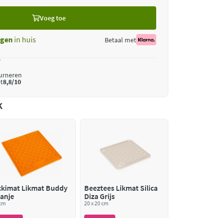
Voeg toe
gen
in huis
Betaal met
*
ourneren
t
8,8/10
k
ckimat Likmat Buddy
Beeztees Likmat Silica
anje
Diza Grijs
 cm
20 x 20 cm