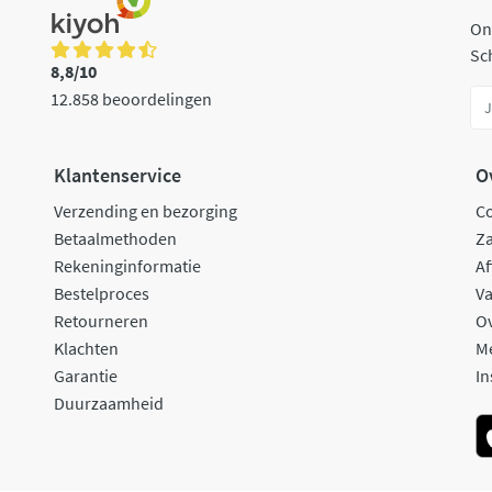
On
Sch
8,8/10
12.858 beoordelingen
Klantenservice
O
Verzending en bezorging
C
Betaalmethoden
Za
Rekeninginformatie
Af
Bestelproces
Va
Retourneren
O
Klachten
M
Garantie
In
Duurzaamheid