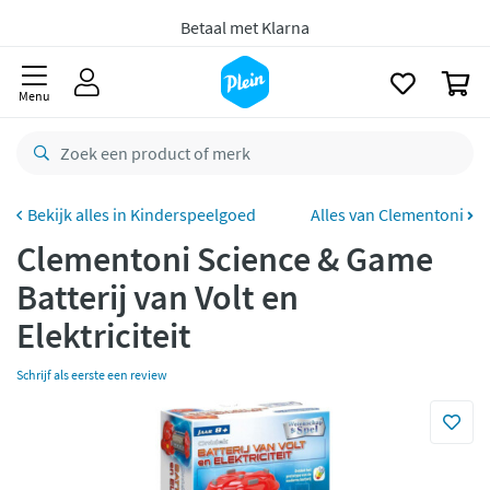
naar
oofdinhoud
zoeken
Voor
23.59u
besteld,
maandag
in huis *
0
Gratis
retourneren
Menu
8,8/10
Goed
CO2 neutraal
bezorgd
Kinderspeelgoed
Alles van Clementoni
Betaal met Klarna
Clementoni Science & Game
Batterij van Volt en
Elektriciteit
Schrijf als eerste een review