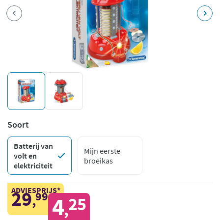
Soort
Batterij van
Mijn eerste
volt en
broeikas
elektriciteit
ADVIESPRIJS*
29
99
,
4
25
,