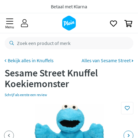
naar
Bestelling uiterlijk
maandag
in huis *
oofdinhoud
zoeken
Gratis
retourneren
0
Menu
8,8/10
Goed
CO2 neutraal
bezorgd
Betaal met Klarna
Knuffels
Alles van Sesame Street
Sesame Street Knuffel
Koekiemonster
Schrijf als eerste een review