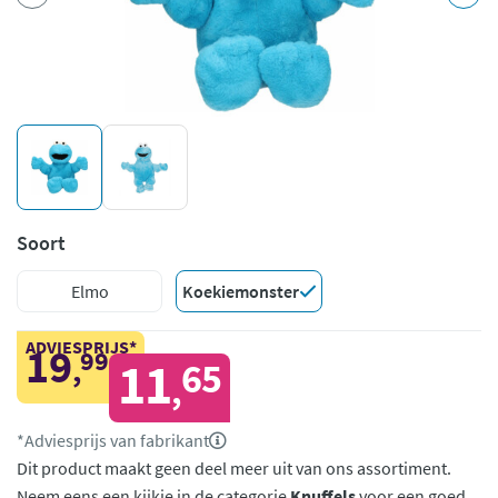
Soort
Elmo
Koekiemonster
ADVIESPRIJS*
19
99
,
11
65
,
*Adviesprijs van fabrikant
Dit product maakt geen deel meer uit van ons assortiment.
Neem eens een kijkje in de categorie
Knuffels
voor een goed