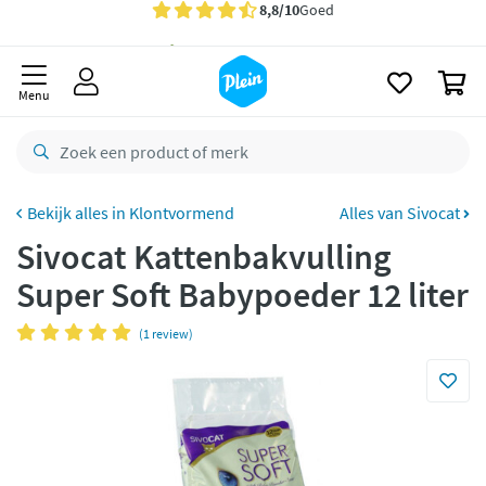
naar
oofdinhoud
Gratis
bezorging vanaf 35,- *
zoeken
0
Voor
23.59u
besteld,
morgen
in huis *
Menu
Gratis
retourneren
8,8/10
Goed
CO2 neutraal
bezorgd
Klontvormend
Alles van Sivocat
Sivocat Kattenbakvulling
Betaal met Klarna
Super Soft Babypoeder 12 liter
(1 review)