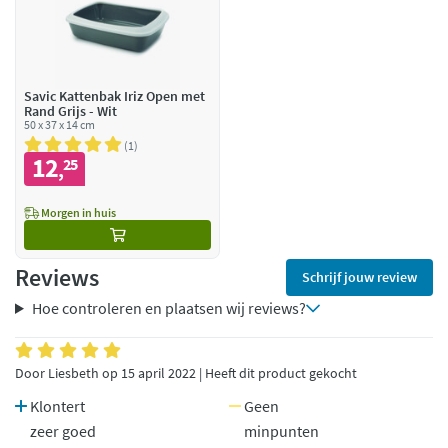
Savic Kattenbak Iriz Open met
Rand Grijs - Wit
50 x 37 x 14 cm
1
12
25
,
Morgen in huis
Reviews
Schrijf jouw review
Hoe controleren en plaatsen wij reviews?
Door Liesbeth op 15 april 2022 | Heeft dit product gekocht
Klontert
Geen
zeer goed
minpunten