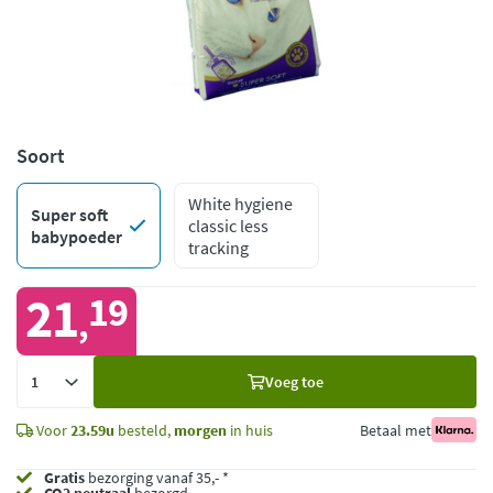
Soort
White hygiene
Super soft
classic less
babypoeder
tracking
21
19
,
Voeg
Voeg toe
toe
Voor
23.59u
besteld,
morgen
in huis
Betaal met
Gratis
bezorging vanaf 35,- *