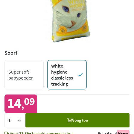
Soort
White
Super soft
hygiene
babypoeder
classic less
tracking
14
09
,
Voeg
Voeg toe
toe
Voor
23.59u
besteld,
morgen
in huis
Betaal met