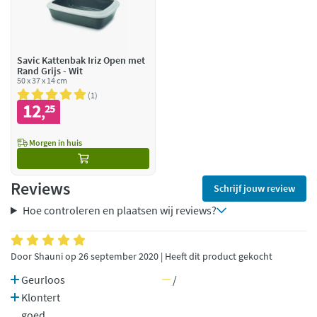
Savic Kattenbak Iriz Open met
Rand Grijs - Wit
50 x 37 x 14 cm
1
12
25
,
Morgen in huis
Reviews
Schrijf jouw review
Hoe controleren en plaatsen wij reviews?
Door Shauni op 26 september 2020 | Heeft dit product gekocht
Geurloos
/
Klontert
goed