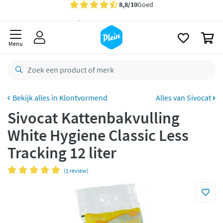
naar
oofdinhoud
Gratis
bezorging vanaf 35,- *
zoeken
0
Voor
23.59u
besteld,
morgen
in huis *
Menu
Gratis
retourneren
8,8/10
Goed
CO2 neutraal
bezorgd
Klontvormend
Alles van Sivocat
Sivocat Kattenbakvulling
Betaal met Klarna
White Hygiene Classic Less
Tracking 12 liter
(1 review)