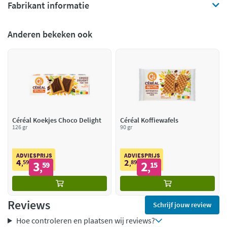
Fabrikant informatie
Anderen bekeken ook
Céréal Koekjes Choco Delight
Céréal Koffiewafels
126 gr
90 gr
ADVIESPRIJS
ADVIESPRIJS
4
2
59
3
89
2
,
59
,
15
,
,
Reviews
Schrijf jouw review
Hoe controleren en plaatsen wij reviews?