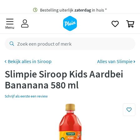
naar
oofdinhoud
Gratis
bezorging vanaf 35,- *
zoeken
0
Bestelling uiterlijk
zaterdag
in huis *
Menu
Gratis
retourneren
8,8/10
Goed
CO2 neutraal
bezorgd
Siroop
Alles van Slimpie
Slimpie Siroop Kids Aardbei
Betaal met Klarna
Bananana 580 ml
Schrijf als eerste een review