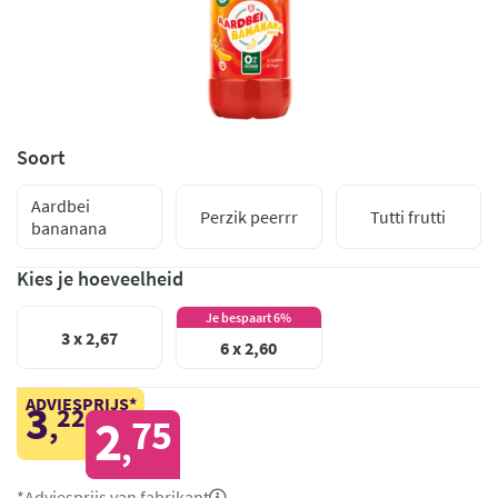
Soort
Aardbei
Perzik peerrr
Tutti frutti
bananana
Kies je hoeveelheid
Je bespaart 6%
3 x 2,67
6 x 2,60
ADVIESPRIJS*
3
22
,
2
75
,
*Adviesprijs van fabrikant