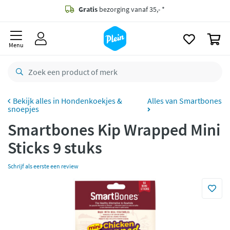
naar
oofdinhoud
Gratis
bezorging vanaf 35,- *
zoeken
0
Bestelling uiterlijk
maandag
in huis *
Menu
Gratis
retourneren
8,8/10
Goed
CO2 neutraal
bezorgd
Hondenkoekjes &
Alles van Smartbones
snoepjes
Betaal met Klarna
Smartbones Kip Wrapped Mini
Sticks 9 stuks
Schrijf als eerste een review