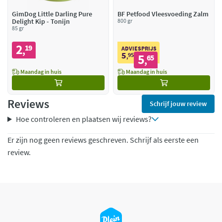
GimDog Little Darling Pure
BF Petfood Vleesvoeding Zalm
Delight Kip - Tonijn
800 gr
85 gr
2
19
,
ADVIESPRIJS
5
95
5
,
65
,
Maandag in huis
Maandag in huis
Reviews
Schrijf jouw review
Hoe controleren en plaatsen wij reviews?
Er zijn nog geen reviews geschreven. Schrijf als eerste een
review.