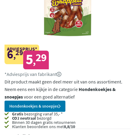
ADVIESPRIJS*
6
29
,
5
29
,
*Adviesprijs van fabrikant
Dit product maakt geen deel meer uit van ons assortiment.
Neem eens een kijkje in de categorie
Hondenkoekjes &
snoepjes
voor een goed alternatief
Hondenkoekjes & snoepjes
Gratis
bezorging vanaf 35,- *
CO2 neutraal
bezorgd
Binnen 30 dagen gratis retourneren
Klanten beoordelen ons met
8,8/10