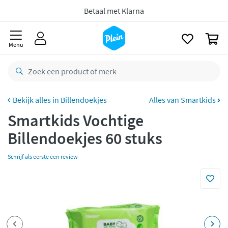
naar
Gratis
retourneren
oofdinhoud
zoeken
8,8/10
Goed
0
Menu
CO2 neutraal
bezorgd
Betaal met Klarna
Billendoekjes
Alles van Smartkids
Smartkids Vochtige
Billendoekjes 60 stuks
Schrijf als eerste een review