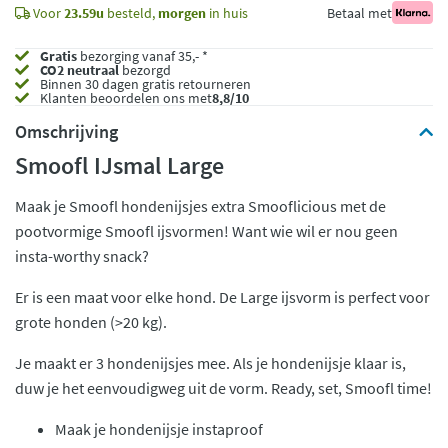
Voor
23.59u
besteld,
morgen
in huis
Betaal met
Gratis
bezorging vanaf 35,- *
CO2 neutraal
bezorgd
Binnen 30 dagen gratis retourneren
Klanten beoordelen ons met
8,8/10
Omschrijving
Smoofl IJsmal Large
Maak je Smoofl hondenijsjes extra Smooflicious met de
pootvormige Smoofl ijsvormen! Want wie wil er nou geen
insta-worthy snack?
Er is een maat voor elke hond. De Large ijsvorm is perfect voor
grote honden (>20 kg).
Je maakt er 3 hondenijsjes mee. Als je hondenijsje klaar is,
duw je het eenvoudigweg uit de vorm. Ready, set, Smoofl time!
Maak je hondenijsje instaproof