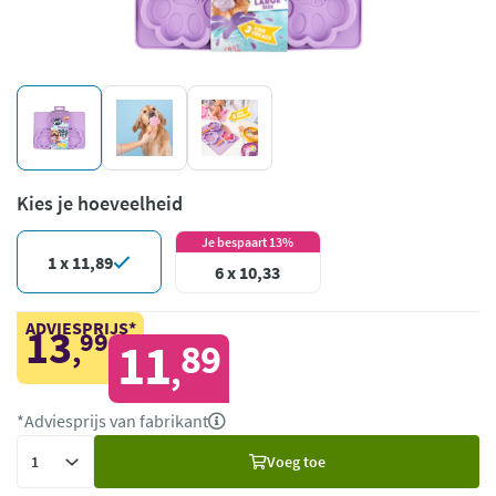
Kies je hoeveelheid
Je bespaart 13%
1 x 11,89
6 x 10,33
ADVIESPRIJS*
13
99
,
11
89
,
*Adviesprijs van fabrikant
Voeg
Voeg toe
toe