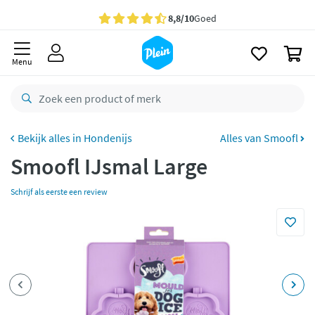
naar
oofdinhoud
Gratis
bezorging vanaf 35,- *
zoeken
0
Voor
23.59u
besteld,
morgen
in huis *
Menu
Gratis
retourneren
8,8/10
Goed
CO2 neutraal
bezorgd
Hondenijs
Alles van Smoofl
Smoofl IJsmal Large
Betaal met Klarna
Schrijf als eerste een review