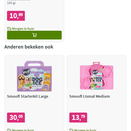
160 gr
10
69
,
Morgen in huis
Anderen bekeken ook
Smoofl Starterkit Large
Smoofl IJsmal Medium
30
13
05
79
,
,
Morgen in huis
Morgen in huis