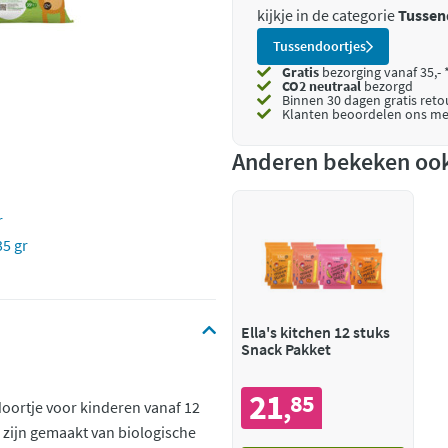
kijkje in de categorie
Tussen
Tussendoortjes
Gratis
bezorging vanaf 35,- 
CO2 neutraal
bezorgd
Binnen 30 dagen gratis ret
Klanten beoordelen ons me
Anderen bekeken oo
r
35 gr
Ella's kitchen 12 stuks
Snack Pakket
21
85
,
doortje voor kinderen vanaf 12
 zijn gemaakt van biologische