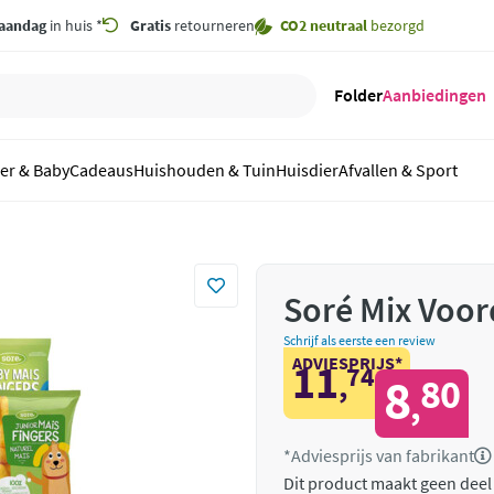
aandag
in huis *
Gratis
retourneren
CO2 neutraal
bezorgd
Folder
Aanbiedingen
er & Baby
Cadeaus
Huishouden & Tuin
Huisdier
Afvallen & Sport
Soré Mix Voor
Schrijf als eerste een review
ADVIESPRIJS*
11
74
,
8
80
,
*Adviesprijs van fabrikant
Dit product maakt geen deel