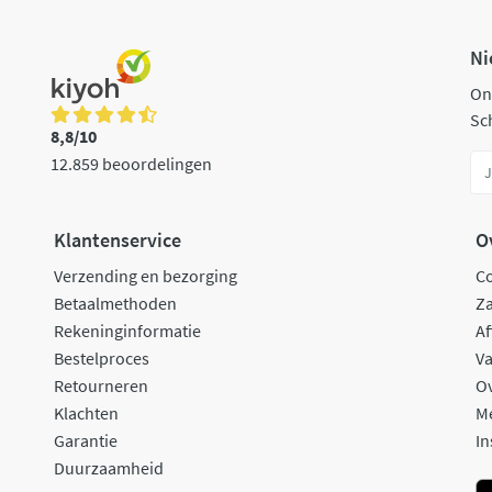
Ni
On
Sch
8,8/10
12.859 beoordelingen
Klantenservice
O
Verzending en bezorging
C
Betaalmethoden
Za
Rekeninginformatie
Af
Bestelproces
Va
Retourneren
O
Klachten
M
Garantie
In
Duurzaamheid