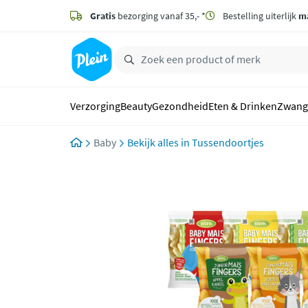
naar
hoofdinhoud
Gratis
bezorging vanaf 35,- *
Bestelling uiterlijk
m
zoeken
Verzorging
Beauty
Gezondheid
Eten & Drinken
Zwang
Baby
Tussendoortjes