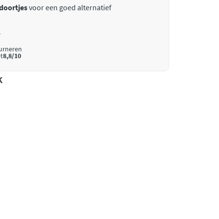
doortjes
voor een goed alternatief
*
ourneren
t
8,8/10
k