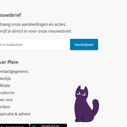
euwsbrief
tvang onze aanbiedingen en acties.
rijf je direct in voor onze nieuwsbrief.
Inschrijven
ver Plein
ontactgegevens
kelijk
filiate
catures
ver ons
erken
spiratie & advies