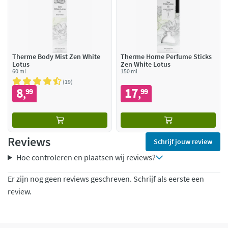
Therme Body Mist Zen White
Therme Home Perfume Sticks
Lotus
Zen White Lotus
60 ml
150 ml
19
8
17
99
99
,
,
Reviews
Schrijf jouw review
Hoe controleren en plaatsen wij reviews?
Er zijn nog geen reviews geschreven. Schrijf als eerste een
review.