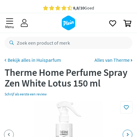
naar
oofdinhoud
Gratis
bezorging vanaf 35,- *
zoeken
0
Bestelling uiterlijk
maandag
in huis *
Menu
Gratis
retourneren
8,8/10
Goed
CO2 neutraal
bezorgd
Huisparfum
Alles van Therme
Therme Home Perfume Spray
Betaal met Klarna
Zen White Lotus 150 ml
Schrijf als eerste een review