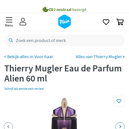
naar
Gratis
bezorging vanaf 35,- *
oofdinhoud
zoeken
Voor
23.59u
besteld,
maandag
in huis *
0
Menu
Gratis
retourneren
8,8/10
Goed
CO2 neutraal
bezorgd
Voor haar
Alles van Thierry Mugler
Betaal met Klarna
Thierry Mugler Eau de Parfum
Alien 60 ml
Schrijf als eerste een review