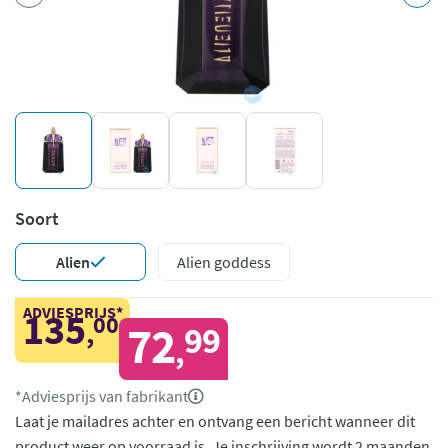
Soort
Alien
Alien goddess
ADVIESPRIJS*
135
00
,
72
99
,
*Adviesprijs van fabrikant
Laat je mailadres achter en ontvang een bericht wanneer dit
product weer op voorraad is.
Je inschrijving wordt 2 maanden