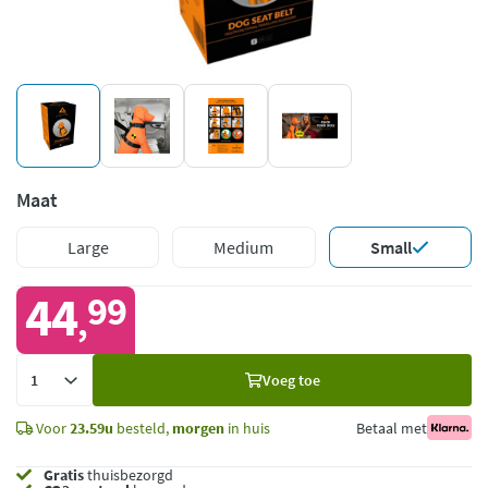
Maat
Large
Medium
Small
44
99
,
Voeg
Voeg toe
toe
Voor
23.59u
besteld,
morgen
in huis
Betaal met
Gratis
thuisbezorgd