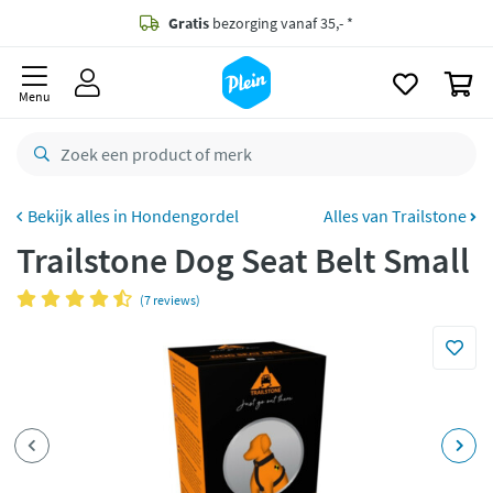
naar
oofdinhoud
Gratis
bezorging vanaf 35,- *
zoeken
0
Voor
23.59u
besteld,
morgen
in huis *
Menu
Gratis
retourneren
8,8/10
Goed
CO2 neutraal
bezorgd
Hondengordel
Alles van Trailstone
Trailstone Dog Seat Belt Small
Betaal met Klarna
(7 reviews)