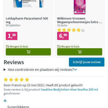
Leidapharm Paracetamol 500
Wilkinson Vrouwen
mg
Wegwerpscheermesjes Extra 2
50 tabletten
Beauty
15 stuks
1
1
6
39
99
,
,
Morgen in huis
Morgen in huis
Reviews
Schrijf jouw review
Hoe controleren en plaatsen wij reviews?
Door Francis op 23 mei 2022 | Heeft dit product gekocht
Deze review is bij product
Vaseline Bodylotion Aloe Soothe 200 ml
geschreven
Superlekkere