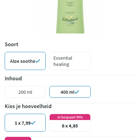
Soort
Essential
Aloe soothe
healing
Inhoud
200 ml
400 ml
Kies je hoeveelheid
Je bespaart 39%
1 x 7,99
6 x 4,85