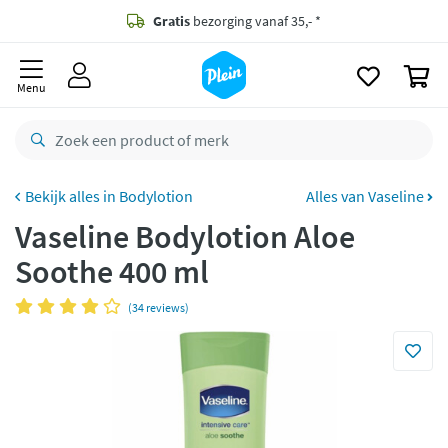
naar
oofdinhoud
Gratis
bezorging vanaf 35,- *
zoeken
0
Voor
23.59u
besteld,
morgen
in huis *
Menu
Gratis
retourneren
8,8/10
Goed
CO2 neutraal
bezorgd
Bodylotion
Alles van Vaseline
Vaseline Bodylotion Aloe
Betaal met Klarna
Soothe 400 ml
(34 reviews)