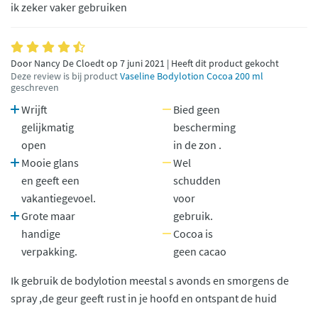
ik zeker vaker gebruiken
Door Nancy De Cloedt op 7 juni 2021 | Heeft dit product gekocht
Deze review is bij product
Vaseline Bodylotion Cocoa 200 ml
geschreven
Wrijft
Bied geen
gelijkmatig
bescherming
open
in de zon .
Mooie glans
Wel
en geeft een
schudden
vakantiegevoel.
voor
Grote maar
gebruik.
handige
Cocoa is
verpakking.
geen cacao
Ik gebruik de bodylotion meestal s avonds en smorgens de
spray ,de geur geeft rust in je hoofd en ontspant de huid