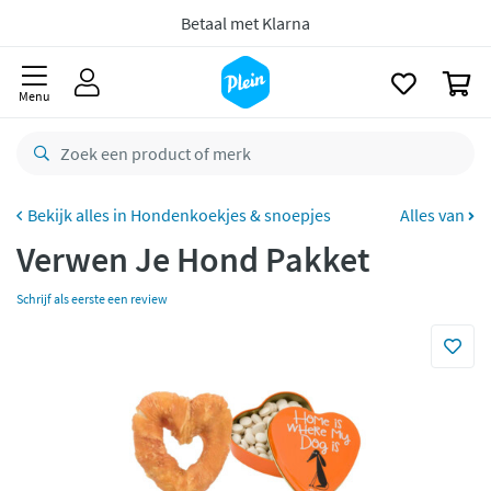
naar
oofdinhoud
zoeken
Gratis
retourneren
0
8,8/10
Goed
Menu
CO2 neutraal
bezorgd
Betaal met Klarna
Hondenkoekjes & snoepjes
Alles van
Verwen Je Hond Pakket
Schrijf als eerste een review