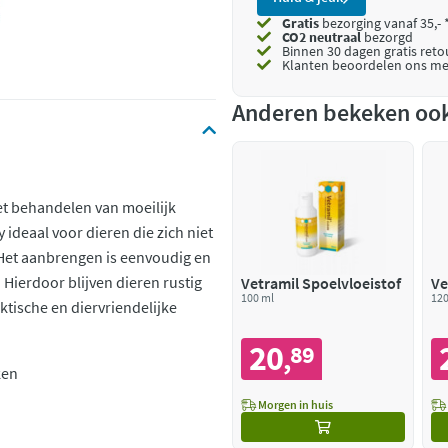
Gratis
bezorging vanaf 35,- 
CO2 neutraal
bezorgd
Binnen 30 dagen gratis ret
Klanten beoordelen ons me
Anderen bekeken oo
et behandelen van moeilijk
 ideaal voor dieren die zich niet
 Het aanbrengen is eenvoudig en
 Hierdoor blijven dieren rustig
Vetramil Spoelvloeistof
Ve
100 ml
120
ktische en diervriendelijke
20
89
,
ken
Morgen in huis