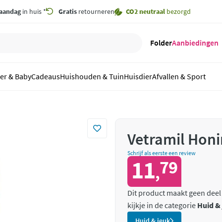
aandag
in huis *
Gratis
retourneren
CO2 neutraal
bezorgd
Folder
Aanbiedingen
er & Baby
Cadeaus
Huishouden & Tuin
Huisdier
Afvallen & Sport
Vetramil Honi
Schrijf als eerste een review
11
79
,
Dit product maakt geen deel
kijkje in de categorie
Huid &
Huid & jeuk