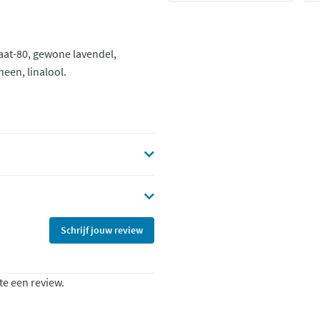
aat-80, gewone lavendel,
een, linalool.
Schrijf jouw review
te een review.