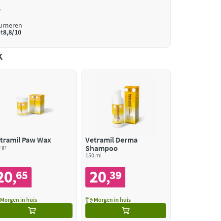
*
ourneren
t
8,8/10
k
tramil Paw Wax
Vetramil Derma
 gr
Shampoo
150 ml
20
20
65
39
,
,
Morgen in huis
Morgen in huis