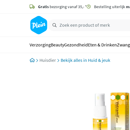
naar
hoofdinhoud
Gratis
bezorging vanaf 35,- *
Bestelling uiterlijk
m
zoeken
Verzorging
Beauty
Gezondheid
Eten & Drinken
Zwang
Huisdier
Huid & jeuk