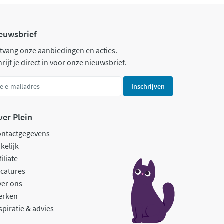
euwsbrief
tvang onze aanbiedingen en acties.
rijf je direct in voor onze nieuwsbrief.
Inschrijven
ver Plein
ontactgegevens
kelijk
filiate
catures
ver ons
erken
spiratie & advies