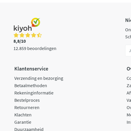
Ni
On
Sch
8,8/10
12.859 beoordelingen
Klantenservice
O
Verzending en bezorging
C
Betaalmethoden
Za
Rekeninginformatie
Af
Bestelproces
Va
Retourneren
O
Klachten
M
Garantie
In
Duurzaamheid