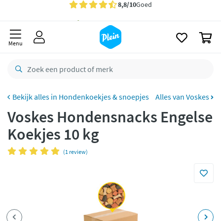
naar
oofdinhoud
Gratis
bezorging vanaf 35,- *
zoeken
0
Voor
23.59u
besteld,
maandag
in huis *
Menu
Gratis
retourneren
8,8/10
Goed
CO2 neutraal
bezorgd
Hondenkoekjes & snoepjes
Alles van Voskes
Voskes Hondensnacks Engelse
Betaal met Klarna
Koekjes 10 kg
(1 review)