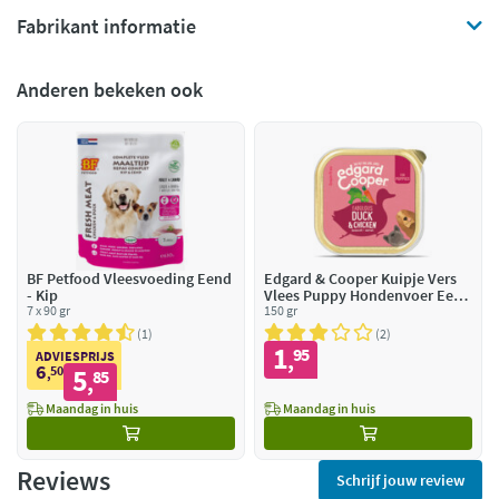
Fabrikant informatie
Anderen bekeken ook
BF Petfood Vleesvoeding Eend
Edgard & Cooper Kuipje Vers
- Kip
Vlees Puppy Hondenvoer Eend
7 x 90 gr
- Kip
150 gr
1
2
1
95
,
ADVIESPRIJS
6
50
5
,
85
,
Maandag in huis
Maandag in huis
Reviews
Schrijf jouw review