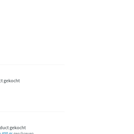
ct gekocht
oduct gekocht
 400 gr
geschreven