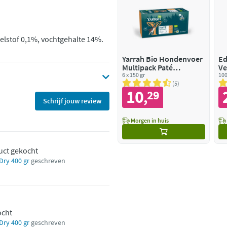
celstof 0,1%, vochtgehalte 14%.
Yarrah Bio Hondenvoer
Ed
Multipack Paté
Ve
Graanvrij Kip & Kalkoen
6 x 150 gr
Bi
100
& Rund
5
10
29
,
Schrijf jouw review
Morgen in huis
uct gekocht
Dry 400 gr
geschreven
ocht
Dry 400 gr
geschreven