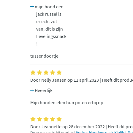
mijn hond een
jack russel is
er echt zot
van, dit is zijn
lievelingssnack
!
tussendoortje
Door Nelly Jansen op 11 april 2023 | Heeft dit produ
Heeerlijk
Mijn honden eten hun poten erbij op
Door Jeannette op 28 december 2022 | Heeft dit pr
Deze review is bij product
Voskes Hondensnack Kipfilet Dry