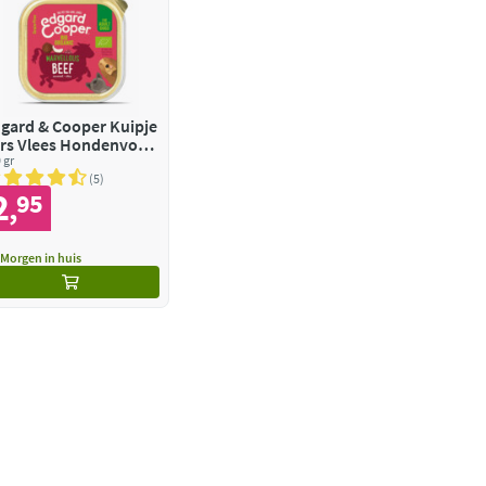
gard & Cooper Kuipje
rs Vlees Hondenvoer
o Rund
 gr
5
2
95
,
Morgen in huis