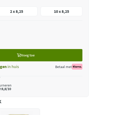
2 x 8,25
10 x 8,25
Voeg toe
gen
in huis
Betaal met
*
ourneren
t
8,8/10
k