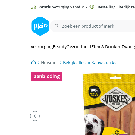
naar
hoofdinhoud
Gratis
bezorging vanaf 35,- *
Bestelling uiterlijk
za
zoeken
Verzorging
Beauty
Gezondheid
Eten & Drinken
Zwang
Huisdier
Kauwsnacks
aanbieding