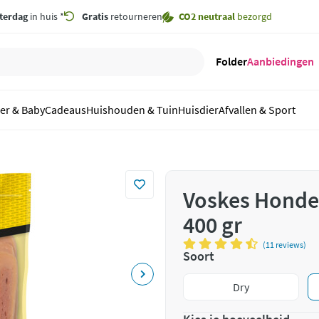
terdag
in huis *
Gratis
retourneren
CO2 neutraal
bezorgd
Folder
Aanbiedingen
er & Baby
Cadeaus
Huishouden & Tuin
Huisdier
Afvallen & Sport
Voskes Honde
400 gr
(11 reviews)
Soort
Dry