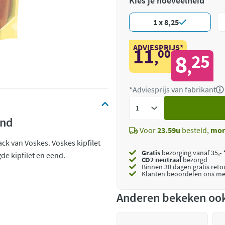
Kies je hoeveelheid
1 x 8,25
ADVIESPRIJS*
11
00
,
8
25
,
*Adviesprijs van fabrikant
Voeg
toe
end
Voor
23.59u
besteld,
mor
ck van Voskes. Voskes kipfilet
Gratis
bezorging vanaf 35,- 
de kipfilet en eend.
CO2 neutraal
bezorgd
Binnen 30 dagen gratis ret
Klanten beoordelen ons me
Anderen bekeken oo