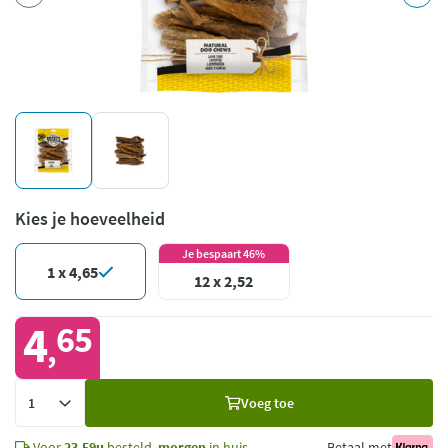
Kies je hoeveelheid
Je bespaart 46%
1 x 4,65
12 x 2,52
4
65
,
Voeg
Voeg toe
toe
Voor
23.59u
besteld,
morgen
in huis
Betaal met