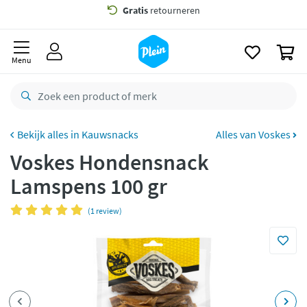
naar
oofdinhoud
Gratis
bezorging vanaf 35,- *
zoeken
0
Voor
23.59u
besteld,
morgen
in huis *
Menu
Gratis
retourneren
8,8/10
Goed
CO2 neutraal
bezorgd
Kauwsnacks
Alles van Voskes
Voskes Hondensnack
Betaal met Klarna
Lamspens 100 gr
(1 review)