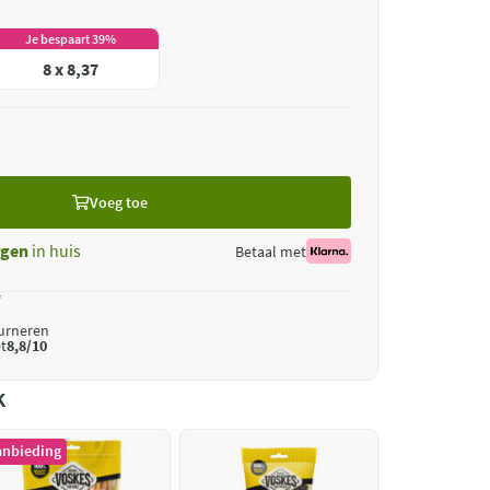
Je bespaart 39%
8 x 8,37
Voeg toe
gen
in huis
Betaal met
*
ourneren
t
8,8/10
k
anbieding