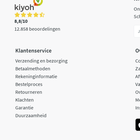
On
Sch
8,8/10
12.858 beoordelingen
Klantenservice
O
Verzending en bezorging
C
Betaalmethoden
Za
Rekeninginformatie
Af
Bestelproces
Va
Retourneren
O
Klachten
M
Garantie
In
Duurzaamheid