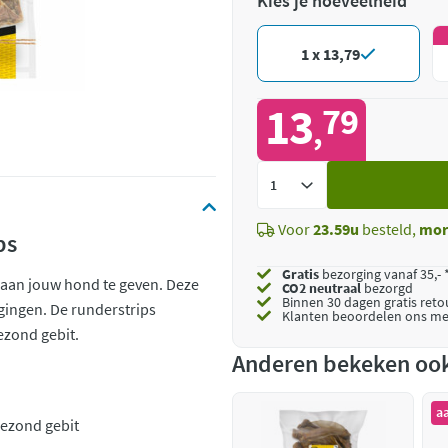
Kies je hoeveelheid
1 x 13,79
13
79
,
Voeg
toe
Voor
23.59u
besteld,
mor
ps
Gratis
bezorging vanaf 35,- 
 aan jouw hond te geven. Deze
CO2 neutraal
bezorgd
Binnen 30 dagen gratis ret
gingen. De runderstrips
Klanten beoordelen ons me
ezond gebit.
Anderen bekeken oo
a
gezond gebit