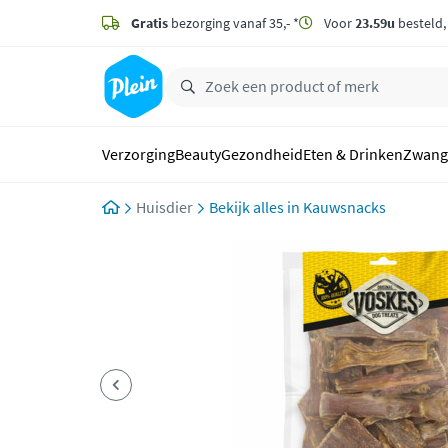
naar
hoofdinhoud
Gratis
bezorging vanaf 35,- *
Voor
23.59u
besteld
zoeken
Verzorging
Beauty
Gezondheid
Eten & Drinken
Zwang
Huisdier
Kauwsnacks