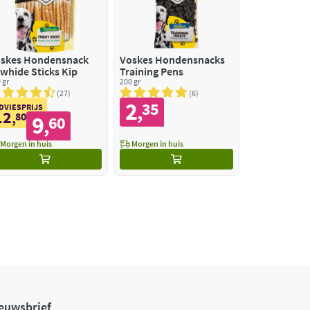
skes Hondensnack
Voskes Hondensnacks
whide Sticks Kip
Training Pens
 gr
200 gr
27
6
2
35
,
DVIESPRIJS
12
,
80
9
60
,
Morgen in huis
Morgen in huis
euwsbrief