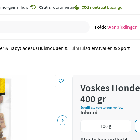
,
morgen
in huis *
Gratis
retourneren
CO2 neutraal
bezorgd
Folder
Aanbiedingen
er & Baby
Cadeaus
Huishouden & Tuin
Huisdier
Afvallen & Sport
Voskes Honde
400 gr
Schrijf als eerste een review
Inhoud
100 g