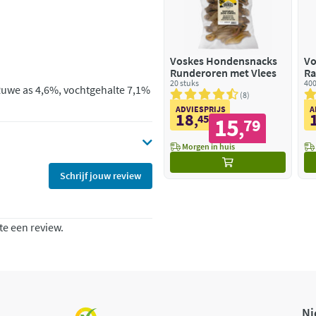
Voskes Hondensnacks
Vo
Runderoren met Vlees
Ra
20 stuks
400
Ruwe as 4,6%, vochtgehalte 7,1%
8
ADVIESPRIJS
A
18
,
45
15
79
,
Morgen in huis
Schrijf jouw review
te een review.
Ni