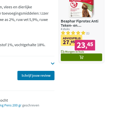
, vlees en dierlijke
le toevoegingsmiddelen: IJzer
uwe as 2%, ruw vet 5,9%, ruwe
Beaphar Fiprotec Anti
Teken- en
Vlooiendruppels Hond
4 stuks
20 - 40 kg
1
ADVIESPRIJS
27
,
95
23
45
,
lstof 1%, vochtgehalte 18%.
Morgen in huis
Schrijf jouw review
kocht
ng Pens 200 gr
geschreven