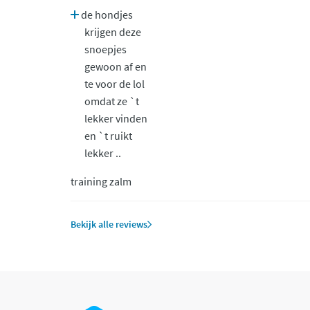
de hondjes
krijgen deze
snoepjes
gewoon af en
te voor de lol
omdat ze `t
lekker vinden
en `t ruikt
lekker ..
training zalm
Bekijk alle reviews