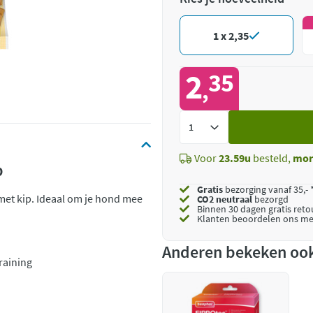
1 x 2,35
2
35
,
Voeg
toe
Voor
23.59u
besteld,
mor
p
Gratis
bezorging vanaf 35,- 
 met kip. Ideaal om je hond mee
CO2 neutraal
bezorgd
Binnen 30 dagen gratis ret
Klanten beoordelen ons me
Anderen bekeken oo
raining