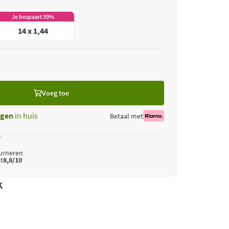
Je bespaart 39%
14 x 1,44
Voeg toe
gen
in huis
Betaal met
*
ourneren
t
8,8/10
k