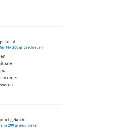
 gekocht
ni Mix 200 gr
geschreven
een
uitbare
/pot
ben om ze
ewaren
roduct gekocht
alm 200 gr
geschreven