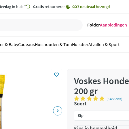
terdag
in huis *
Gratis
retourneren
CO2 neutraal
bezorgd
Folder
Aanbiedingen
er & Baby
Cadeaus
Huishouden & Tuin
Huisdier
Afvallen & Sport
Voskes Honde
200 gr
(6 reviews)
Soort
Kies je hoeveelheid