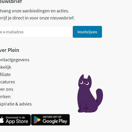
euwsbrief
tvang onze aanbiedingen en acties.
rijf je direct in voor onze nieuwsbrief.
Inschrijven
ver Plein
ontactgegevens
kelijk
filiate
catures
ver ons
erken
spiratie & advies