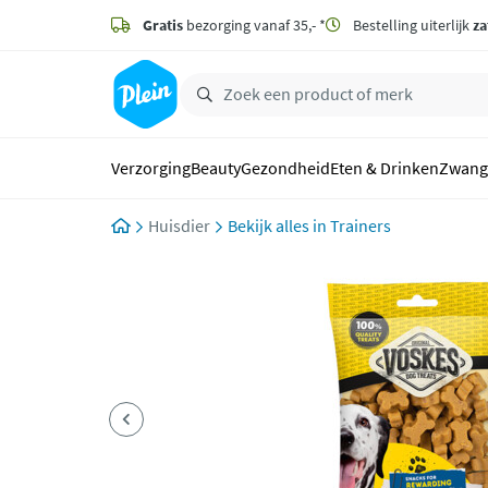
naar
hoofdinhoud
Gratis
bezorging vanaf 35,- *
Bestelling uiterlijk
za
zoeken
Verzorging
Beauty
Gezondheid
Eten & Drinken
Zwang
Huisdier
Trainers