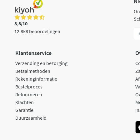
Ni
On
Sch
8,8/10
12.858 beoordelingen
Klantenservice
O
Verzending en bezorging
C
Betaalmethoden
Za
Rekeninginformatie
Af
Bestelproces
Va
Retourneren
O
Klachten
M
Garantie
In
Duurzaamheid