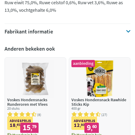
Ruw eiwit 75,0%, Ruwe celstof 0,6%, Ruw vet 3,6%, Ruwe as
13,0%, vochtgehalte 6,0%
Fabrikant informatie
Anderen bekeken ook
aanbieding
Voskes Hondensnacks
Voskes Hondensnack Rawhide
Runderoren met Vlees
Sticks Kip
20 stuks
400 gr
8
27
ADVIESPRIJS
ADVIESPRIJS
18
12
45
15
80
9
,
79
,
60
,
,
Maandag in huis
Maandag in huis