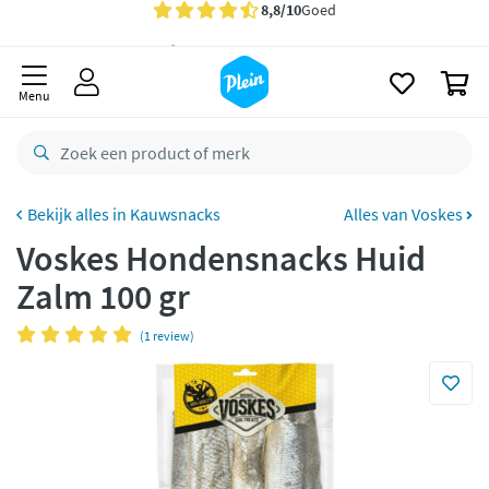
naar
oofdinhoud
Gratis
bezorging vanaf 35,- *
zoeken
0
Voor
23.59u
besteld,
maandag
in huis *
Menu
Gratis
retourneren
8,8/10
Goed
CO2 neutraal
bezorgd
Kauwsnacks
Alles van Voskes
Voskes Hondensnacks Huid
Betaal met Klarna
Zalm 100 gr
(1 review)