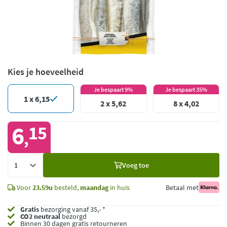
Kies je hoeveelheid
Je bespaart 9%
Je bespaart 35%
1 x 6,15
2 x 5,62
8 x 4,02
6
15
,
Voeg
Voeg toe
toe
Voor
23.59u
besteld,
maandag
in huis
Betaal met
Gratis
bezorging vanaf 35,- *
CO2 neutraal
bezorgd
Binnen 30 dagen gratis retourneren