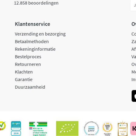
12.858 beoordelingen
Klantenservice
O
Verzending en bezorging
C
Betaalmethoden
Za
Rekeninginformatie
Af
Bestelproces
Va
Retourneren
O
Klachten
M
Garantie
In
Duurzaamheid