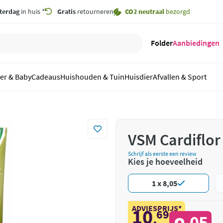
terdag
in huis *
Gratis
retourneren
CO2 neutraal
bezorgd
Folder
Aanbiedingen
er & Baby
Cadeaus
Huishouden & Tuin
Huisdier
Afvallen & Sport
VSM Cardiflor 
Schrijf als eerste een review
Kies je hoeveelheid
1 x 8,05
ADVIESPRIJS*
10
69
,
05