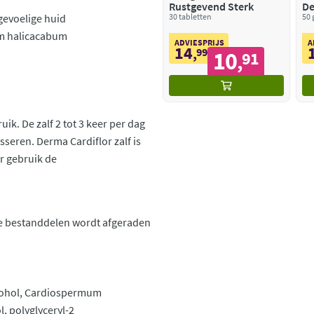
Rustgevend Sterk
De
gevoelige huid
30 tabletten
50 
um halicacabum
ADVIESPRIJS
A
14
,
99
10
91
,
ik. De zalf 2 tot 3 keer per dag
seren. Derma Cardiflor zalf is
or gebruik de
e bestanddelen wordt afgeraden
lcohol, Cardiospermum
l, polyglyceryl-2