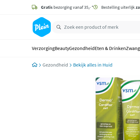
naar
hoofdinhoud
Gratis
bezorging vanaf 35,- *
Bestelling uiterlijk
za
zoeken
Verzorging
Beauty
Gezondheid
Eten & Drinken
Zwang
Gezondheid
Huid