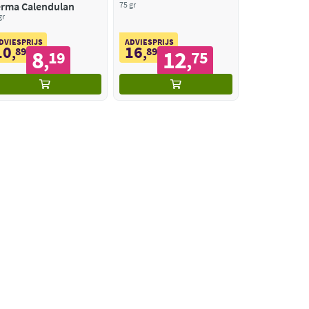
rma Calendulan
75 gr
gr
DVIESPRIJS
ADVIESPRIJS
10
16
,
89
,
89
8
12
19
75
,
,