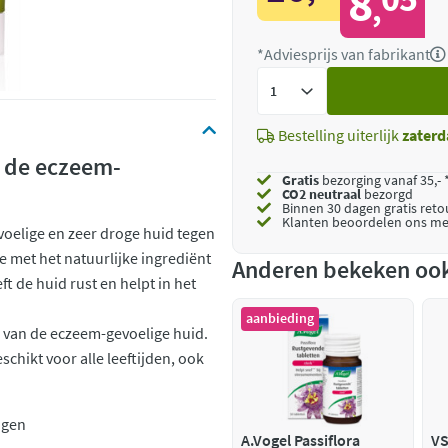
8
,
*Adviesprijs van fabrikant
Voeg
toe
Bestelling uiterlijk
zaterd
n de eczeem-
Gratis
bezorging vanaf 35,- 
CO2 neutraal
bezorgd
Binnen 30 dagen gratis ret
Klanten beoordelen ons me
voelige en zeer droge huid tegen
e met het natuurlijke ingrediënt
Anderen bekeken oo
 de huid rust en helpt in het
aanbieding
g van de eczeem-gevoelige huid.
schikt voor alle leeftijden, ook
ogen
A.Vogel Passiflora
VS