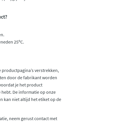
uct?
en.
eneden 25ºC.
 productpagina’s verstrekken,
ten door de fabrikant worden
voordat je het product
ie hebt. De informatie op onze
kan niet altijd het etiket op de
atie, neem gerust contact met