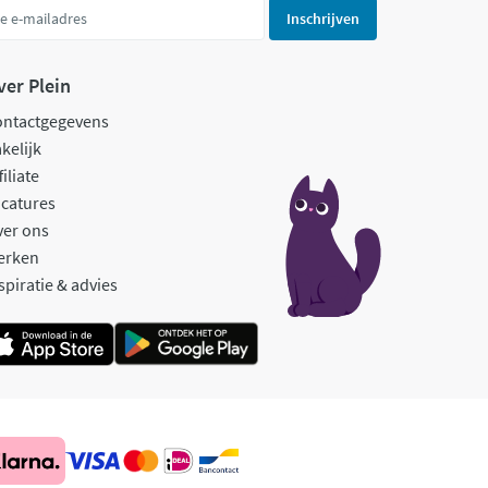
Inschrijven
ver Plein
ontactgegevens
kelijk
filiate
catures
ver ons
erken
spiratie & advies