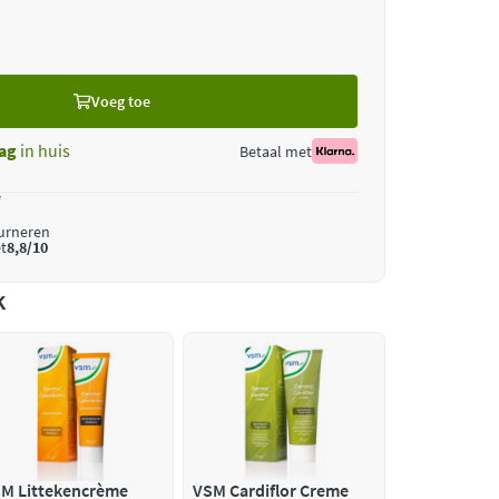
Voeg toe
ag
in huis
Betaal met
*
ourneren
t
8,8/10
k
M Littekencrème
VSM Cardiflor Creme