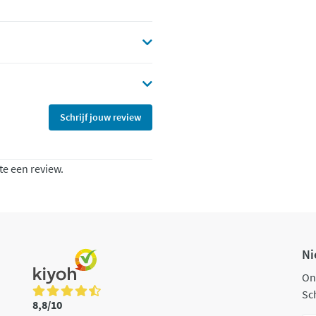
Schrijf jouw review
te een review.
Ni
On
Sch
8,8/10