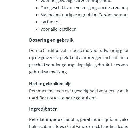
Voor de gevoelige en zeer droge huid
Ook geschikt voor verzorging van de eczeem-
Met het natuurlijke ingrediënt Cardiosperm
Parfumvrij
Voor alle leeftijden
Dosering en gebruik
Derma Cardiflor zalf is bestemd voor uitwendig gebru
op de gewenste plek(ken) aanbrengen en licht inmas
geschikt voor langdurig, dagelijks gebruik. Lees vo
gebruiksaanwijzing.
Niet te gebruiken bij:
Personen met een overgevoeligheid voor een van d
Cardiflor Forte crème te gebruiken.
Ingrediënten
Petrolatum, aqua, lanolin, paraffinum liquidum, a
halicacabum flower/leaf/vine extract, lanolin alcoho