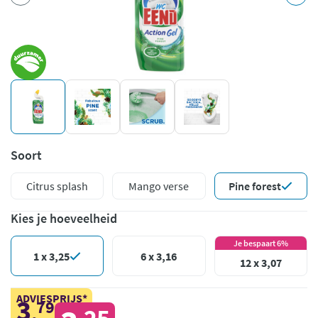
Soort
Citrus splash
Mango verse
Pine forest
Kies je hoeveelheid
Je bespaart 6%
1 x 3,25
6 x 3,16
12 x 3,07
ADVIESPRIJS*
3
79
,