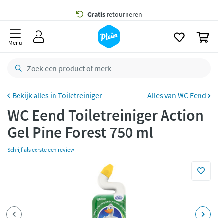
naar
oofdinhoud
Gratis
bezorging vanaf 35,- *
zoeken
0
Voor
23.59u
besteld,
maandag
in huis *
Menu
Gratis
retourneren
8,8/10
Goed
CO2 neutraal
bezorgd
Toiletreiniger
Alles van WC Eend
WC Eend Toiletreiniger Action
Betaal met Klarna
Gel Pine Forest 750 ml
Schrijf als eerste een review