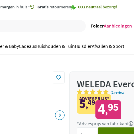
,
morgen
in huis *
Gratis
retourneren
CO2 neutraal
bezorgd
Folder
Aanbiedingen
er & Baby
Cadeaus
Huishouden & Tuin
Huisdier
Afvallen & Sport
WELEDA Evero
(1 review)
ADVIESPRIJS*
5
49
,
4
95
,
*Adviesprijs van fabrikant
Voeg