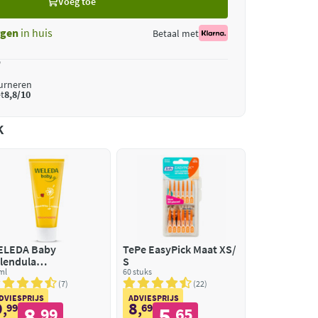
Voeg toe
gen
in huis
Betaal met
*
ourneren
t
8,8/10
k
ELEDA Baby
TePe EasyPick Maat XS/
lendula
S
zichtscrème
ml
60 stuks
7
22
DVIESPRIJS
ADVIESPRIJS
9
8
,
99
,
69
8
5
99
65