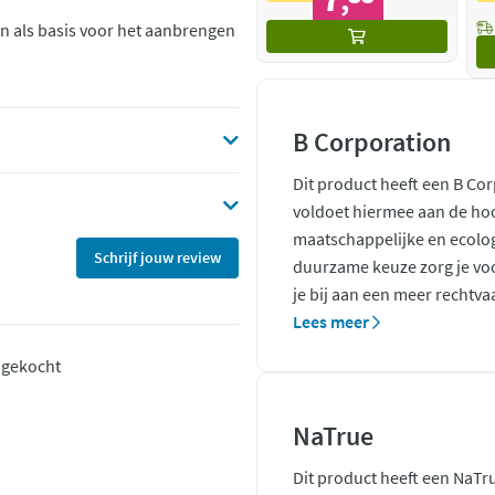
,
en als basis voor het aanbrengen
B Corporation
Dit product heeft een B Co
voldoet hiermee aan de ho
maatschappelijke en ecolo
Schrijf jouw review
duurzame keuze zorg je voo
je bij aan een meer rechtva
Lees meer
t gekocht
NaTrue
Dit product heeft een NaTr