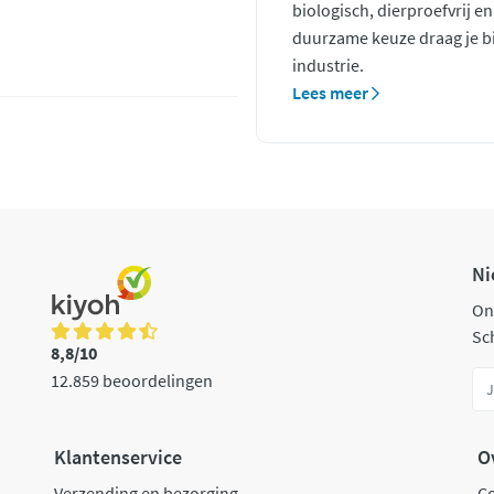
biologisch, dierproefvrij e
duurzame keuze draag je bi
industrie.
Lees meer
Ni
On
Sch
8,8/10
12.859 beoordelingen
Klantenservice
O
Verzending en bezorging
C