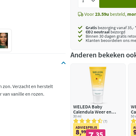
toe
Voor
23.59u
besteld,
mor
Gratis
bezorging vanaf 35,- 
CO2 neutraal
bezorgd
Binnen 30 dagen gratis ret
Klanten beoordelen ons me
Anderen bekeken oo
 zon. Verzacht en herstelt
 van vanille en rozen.
WELEDA Baby
W
Calendula Weer en
Ca
Windbalsem
30 ml
Ge
50 
7
ADVIESPRIJS
A
8
,
99
7
35