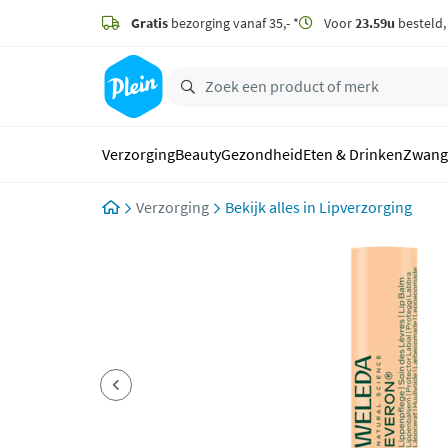
naar
hoofdinhoud
Gratis
bezorging vanaf 35,- *
Voor
23.59u
besteld
zoeken
Verzorging
Beauty
Gezondheid
Eten & Drinken
Zwang
Verzorging
Lipverzorging