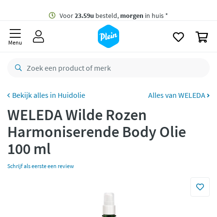
naar
oofdinhoud
Gratis
bezorging vanaf 35,- *
zoeken
0
Voor
23.59u
besteld,
morgen
in huis *
Menu
Gratis
retourneren
8,8/10
Goed
CO2 neutraal
bezorgd
Huidolie
Alles van WELEDA
WELEDA Wilde Rozen
Betaal met Klarna
Harmoniserende Body Olie
100 ml
Schrijf als eerste een review