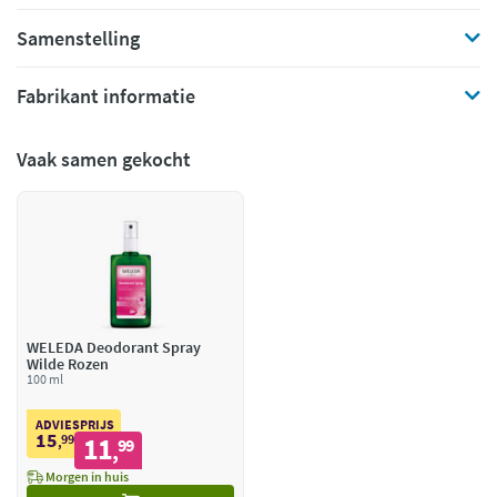
Samenstelling
Fabrikant informatie
Vaak samen gekocht
WELEDA Deodorant Spray
Wilde Rozen
100 ml
ADVIESPRIJS
15
99
11
,
99
,
Morgen in huis