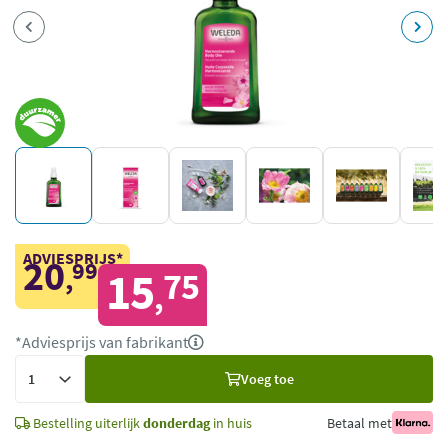
ADVIESPRIJS*
20
99
,
15
75
,
*Adviesprijs van fabrikant
Voeg
Voeg toe
toe
Bestelling uiterlijk
donderdag
in huis
Betaal met