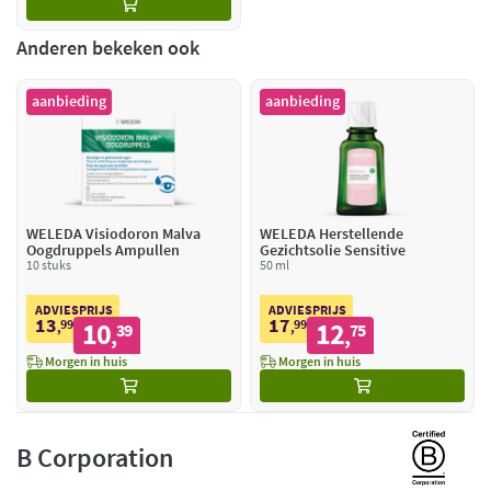
Anderen bekeken ook
aanbieding
aanbieding
WELEDA Visiodoron Malva
WELEDA Herstellende
Oogdruppels Ampullen
Gezichtsolie Sensitive
10 stuks
50 ml
ADVIESPRIJS
ADVIESPRIJS
13
17
99
10
99
12
,
39
,
75
,
,
Morgen in huis
Morgen in huis
B Corporation