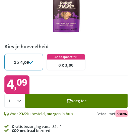
Kies je hoeveelheid
Je bespaart 6%
1 x 4,09
8 x 3,86
4
09
,
Voeg
Voeg toe
toe
Voor
23.59u
besteld,
morgen
in huis
Betaal met
Gratis
bezorging vanaf 35,- *
CO2 neutraal
bezorgd