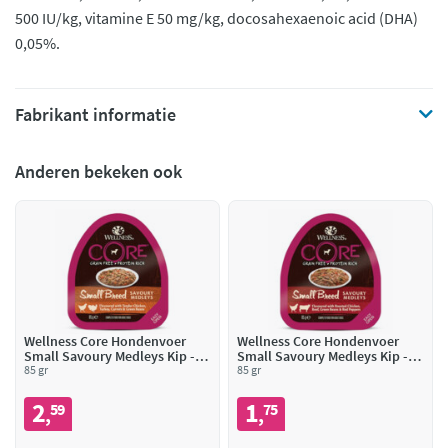
500 IU/kg, vitamine E 50 mg/kg, docosahexaenoic acid (DHA)
0,05%.
Fabrikant informatie
Anderen bekeken ook
Wellness Core Hondenvoer
Wellness Core Hondenvoer
Small Savoury Medleys Kip -
Small Savoury Medleys Kip -
Kalkoen
85 gr
Rund
85 gr
2
1
59
75
,
,