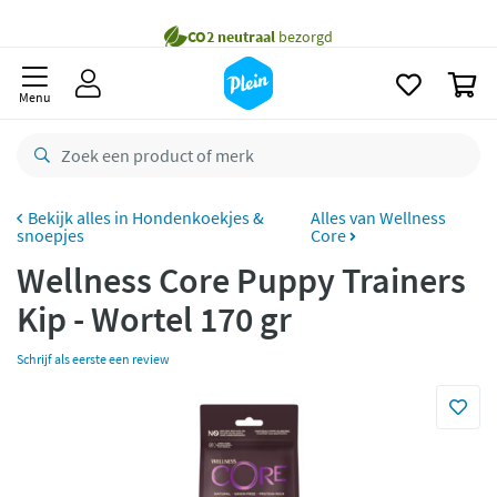
naar
oofdinhoud
Gratis
bezorging vanaf 35,- *
zoeken
0
Bestelling uiterlijk
zaterdag
in huis *
Menu
Gratis
retourneren
8,8/10
Goed
CO2 neutraal
bezorgd
Hondenkoekjes &
Alles van Wellness
snoepjes
Core
Betaal met Klarna
Wellness Core Puppy Trainers
Kip - Wortel 170 gr
Schrijf als eerste een review