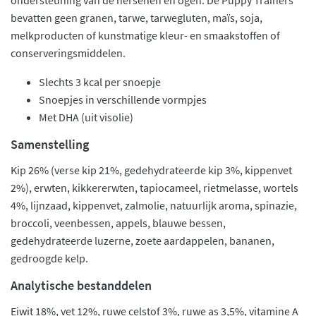
ondersteuning van de hersenen en ogen. De Puppy Trainers
bevatten geen granen, tarwe, tarwegluten, maïs, soja,
melkproducten of kunstmatige kleur- en smaakstoffen of
conserveringsmiddelen.
Slechts 3 kcal per snoepje
Snoepjes in verschillende vormpjes
Met DHA (uit visolie)
Samenstelling
Kip 26% (verse kip 21%, gedehydrateerde kip 3%, kippenvet
2%), erwten, kikkererwten, tapiocameel, rietmelasse, wortels
4%, lijnzaad, kippenvet, zalmolie, natuurlijk aroma, spinazie,
broccoli, veenbessen, appels, blauwe bessen,
gedehydrateerde luzerne, zoete aardappelen, bananen,
gedroogde kelp.
Analytische bestanddelen
Eiwit 18%, vet 12%, ruwe celstof 3%, ruwe as 3,5%, vitamine A