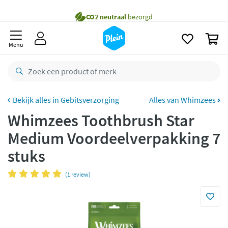
naar
oofdinhoud
Gratis
bezorging vanaf 35,- *
zoeken
0
Voor
23.59u
besteld,
morgen
in huis *
Menu
Gratis
retourneren
8,8/10
Goed
CO2 neutraal
bezorgd
Gebitsverzorging
Alles van Whimzees
Whimzees Toothbrush Star
Betaal met Klarna
Medium Voordeelverpakking 7
stuks
(1 review)