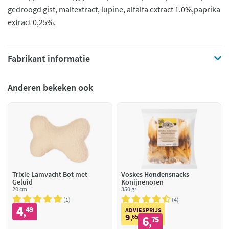
gedroogd gist, maltextract, lupine, alfalfa extract 1.0%,paprika
extract 0,25%.
Fabrikant informatie
Anderen bekeken ook
Trixie Lamvacht Bot met
Voskes Hondensnacks
Geluid
Konijnenoren
20 cm
350 gr
1
4
4
49
,
ADVIESPRIJS
9
65
6
,
75
,