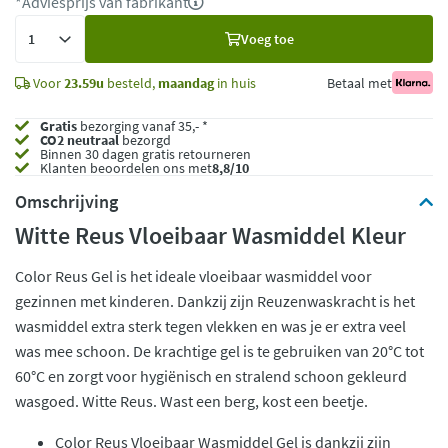
*Adviesprijs van fabrikant
Voeg
Voeg toe
toe
Voor
23.59u
besteld,
maandag
in huis
Betaal met
Gratis
bezorging vanaf 35,- *
CO2 neutraal
bezorgd
Binnen 30 dagen gratis retourneren
Klanten beoordelen ons met
8,8/10
Omschrijving
Witte Reus Vloeibaar Wasmiddel Kleur
Color Reus Gel is het ideale vloeibaar wasmiddel voor
gezinnen met kinderen. Dankzij zijn Reuzenwaskracht is het
wasmiddel extra sterk tegen vlekken en was je er extra veel
was mee schoon. De krachtige gel is te gebruiken van 20°C tot
60°C en zorgt voor hygiënisch en stralend schoon gekleurd
wasgoed. Witte Reus. Wast een berg, kost een beetje.
Color Reus Vloeibaar Wasmiddel Gel is dankzij zijn