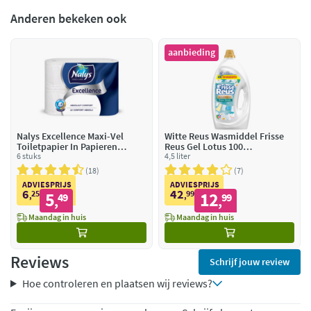
Anderen bekeken ook
aanbieding
Nalys Excellence Maxi-Vel
Witte Reus Wasmiddel Frisse
Toiletpapier In Papieren
Reus Gel Lotus 100
Verpakking 5-Laags
6 stuks
Wasbeurten
4,5 liter
18
7
ADVIESPRIJS
ADVIESPRIJS
6
42
25
5
99
12
,
49
,
99
,
,
Maandag in huis
Maandag in huis
Reviews
Schrijf jouw review
Hoe controleren en plaatsen wij reviews?