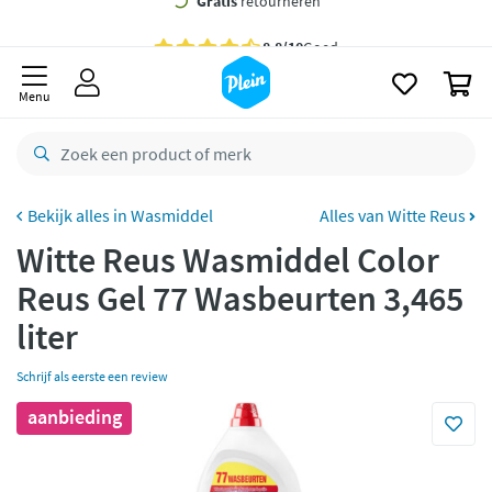
naar
oofdinhoud
Gratis
bezorging vanaf 35,- *
zoeken
0
Voor
23.59u
besteld,
maandag
in huis *
Menu
Gratis
retourneren
8,8/10
Goed
CO2 neutraal
bezorgd
Wasmiddel
Alles van Witte Reus
Witte Reus Wasmiddel Color
Betaal met Klarna
Reus Gel 77 Wasbeurten 3,465
liter
Schrijf als eerste een review
aanbieding