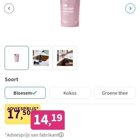
Soort
Bloesem
Kokos
Groene thee
ADVIESPRIJS*
17
50
,
14
19
,
*Adviesprijs van fabrikant