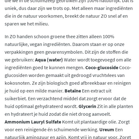
die we in de schuimzeep gebruiken zijn 100% natuurlijk. Dat is
uniek, dus daar zijn we trots op. Met alleen maar ingrediënten
die in de natuur voorkomen, breekt de natuur ZO snel af en
sparen we het milieu.
In ZO handen schoon groene thee zitten alleen 100%
natuurlijke, vegan ingrediënten. Daarom staan er op onze
verpakkingen geen gevarensymbolen. Dit zijn de stoffen die
we gebruiken:
Aqua (water)
Water wordt toegevoegd om alle
ingrediënten goed te kunnen mengen.
Coco-glucoside
Coco-
glucosiden worden gemaakt uit gedroogd vruchtvlees van
kokosnoten. Ze zijn biologisch goed afbreekbaar en reinigen
je huid op een milde manier.
Betaïne
Een extract uit
suikerbiet. Een verzachtend middel dat zorgt ervoor dat de
huid optimaal gehydrateerd wordt.
Glycerin
Zit in alle planten
en hydrateert je huid zodat die niet droog aanvoelt.
Ammonium Lauryl Sulfate
Komt uit plantaardige olie. Zorgt
voor een reinigende én schuimende werking.
Ureum
Een
natuurlijk aminozuur en azijn. Komt vrij in natuur voor. Zorgt