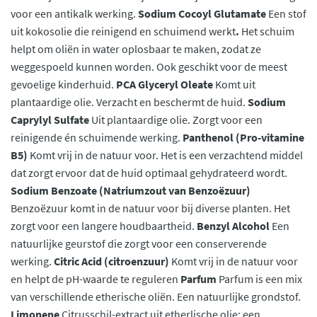
voor een antikalk werking.
Sodium Cocoyl Glutamate
Een stof
uit kokosolie die reinigend en schuimend werkt
.
Het schuim
helpt om oliën in water oplosbaar te maken, zodat ze
weggespoeld kunnen worden. Ook geschikt voor de meest
gevoelige kinderhuid.
PCA Glyceryl Oleate
Komt uit
plantaardige olie. Verzacht en beschermt de huid.
Sodium
Caprylyl Sulfate
Uit plantaardige olie. Zorgt voor een
reinigende én schuimende werking.
Panthenol (Pro-vitamine
B5)
Komt vrij in de natuur voor. Het is een verzachtend middel
dat zorgt ervoor dat de huid optimaal gehydrateerd wordt.
Sodium Benzoate (Natriumzout van Benzoëzuur)
Benzoëzuur komt in de natuur voor bij diverse planten. Het
zorgt voor een langere houdbaartheid.
Benzyl Alcohol
Een
natuurlijke geurstof die zorgt voor een conserverende
werking.
Citric Acid (citroenzuur)
Komt vrij in de natuur voor
en helpt de pH-waarde te reguleren
Parfum
Parfum is een mix
van verschillende etherische oliën. Een natuurlijke grondstof.
Limonene
Citrusschil-extract uit etherlische olie: een