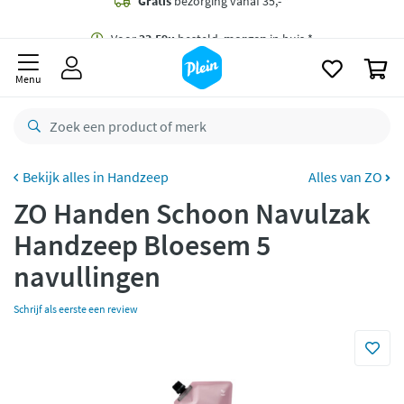
naar
oofdinhoud
Gratis
bezorging vanaf 35,- *
zoeken
0
Voor
23.59u
besteld,
morgen
in huis *
Menu
Gratis
retourneren
8,8/10
Goed
CO2 neutraal
bezorgd
Handzeep
Alles van ZO
ZO Handen Schoon Navulzak
Betaal met Klarna
Handzeep Bloesem 5
navullingen
Schrijf als eerste een review