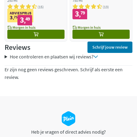
250 ml
Jasmijn
750 ml
15
13
3
79
,
ADVIESPRIJS
3
75
3
,
49
,
Morgen in huis
Morgen in huis
Reviews
Schrijf jouw review
Hoe controleren en plaatsen wij reviews?
Er zijn nog geen reviews geschreven. Schrijf als eerste een
review.
Heb je vragen of direct advies nodig?